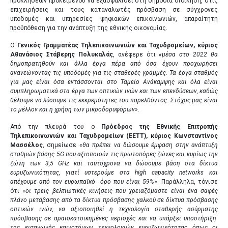
προκλήσεων προκειμένου να εξασφαλίσει στη δημόσια διοίκηση, στις
επιχειρήσεις και τους καταναλωτές πρόσβαση σε σύγχρονες
υποδομές και υπηρεσίες ψηφιακών επικοινωνιών, απαραίτητη
προϋπόθεση για την ανάπτυξη της εθνικής οικονομίας.
Ο
Γενικός Γραμματέας Τηλεπικοινωνιών και Ταχυδρομείων, κύριος
Αθανάσιος Στάβερης Πολυκαλάς
, ανέφερε ότι
«μέσα στο 2022 θα
δημοπρατηθούν και άλλα έργα πέρα από όσα έχουν προχωρήσει
ανανεώνοντας τις υποδομές για τις σταθερές γραμμές. Τα έργα σταθμός
για μας είναι όσα εντάσσονται στο Ταμείο Ανάκαμψης και όλα είναι
συμπληρωματικά στα έργα των οπτικών ινών και των επενδύσεων, καθώς
θέλουμε να λύσουμε τις εκκρεμότητες του παρελθόντος. Στόχος μας είναι
το μέλλον και η χρήση των μικροδορυφόρων»
.
ΧΟΡΗΓΟΙ
Από την πλευρά του ο
Πρόεδρος της Εθνικής Επιτροπής
Τηλεπικοινωνιών και Ταχυδρομείων (ΕΕΤΤ),
κύριος
Κωνσταντίνος
MULTIMEDIA
Μασσέλος
, σημείωσε «
θα πρέπει να δώσουμε έμφαση στην ανάπτυξη
σταθμών βάσης 5
G
που αξιοποιούν τις πρωτοπόρες ζώνες και κυρίως την
VENUE
ζώνη των 3,5
GHz
και ταυτόχρονα να δώσουμε βάση στα δίκτυα
ευρυζωνικότητας, γιατί υστερούμε στα
high
capacity
networks
και
ΠΡΟΗΓΟΥΜΕΝΑ ΣΥΝΕΔΡΙΑ
απέχουμε από τον ευρωπαϊκό όρο που είναι 59%
». Παράλληλα, τόνισε
ότι «
οι τρεις βελτιωτικές κινήσεις που χρειαζόμαστε είναι ένα σαφές
πλάνο μετάβασης από τα δίκτυα πρόσβασης χαλκού σε δίκτυα πρόσβασης
οπτικών ινών, να αξιοποιηθεί η τεχνολογία σταθερής ασύρματης
πρόσβασης σε αραιοκατοικημένες περιοχές και να υπάρξει υποστήριξη
GR
EN
της εισαγωγής καινοτόμων τεχνολογιών ευρυζωνικότητας όπως οι