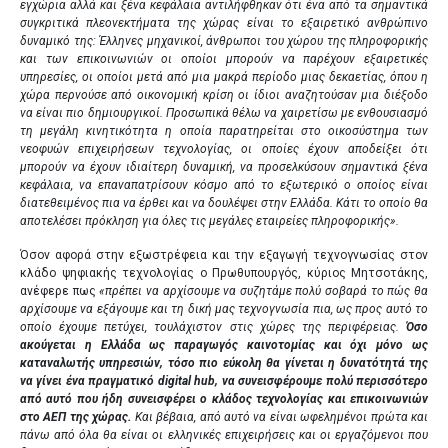
εγχώρια αλλά και ξένα κεφάλαια αντιλήφθηκαν ότι ένα από τα σημαντικά
συγκριτικά πλεονεκτήματα της χώρας είναι το εξαιρετικό ανθρώπινο
δυναμικό της: Έλληνες μηχανικοί, άνθρωποι του χώρου της πληροφορικής
και των επικοινωνιών οι οποίοι μπορούν να παρέχουν εξαιρετικές
υπηρεσίες, οι οποίοι μετά από μια μακρά περίοδο μιας δεκαετίας, όπου η
χώρα περνούσε από οικονομική κρίση οι ίδιοι αναζητούσαν μια διέξοδο
να είναι πιο δημιουργικοί. Προσωπικά θέλω να χαιρετίσω με ενθουσιασμό
τη μεγάλη κινητικότητα η οποία παρατηρείται στο οικοσύστημα των
νεοφυών επιχειρήσεων τεχνολογίας, οι οποίες έχουν αποδείξει ότι
μπορούν να έχουν ιδιαίτερη δυναμική, να προσελκύσουν σημαντικά ξένα
κεφάλαια, να επαναπατρίσουν κόσμο από το εξωτερικό ο οποίος είναι
διατεθειμένος πια να έρθει και να δουλέψει στην Ελλάδα. Κάτι το οποίο θα
αποτελέσει πρόκληση για όλες τις μεγάλες εταιρείες πληροφορικής».
Όσον αφορά στην εξωστρέφεια και την εξαγωγή τεχνογνωσίας στον
κλάδο ψηφιακής τεχνολογίας ο Πρωθυπουργός, κύριος Μητσοτάκης,
ανέφερε πως
«πρέπει να αρχίσουμε να συζητάμε πολύ σοβαρά το πώς θα
αρχίσουμε να εξάγουμε και τη δική μας τεχνογνωσία πια, ως προς αυτό το
οποίο έχουμε πετύχει, τουλάχιστον στις χώρες της περιφέρειας.
Όσο
ακούγεται η Ελλάδα ως παραγωγός καινοτομίας και όχι μόνο ως
καταναλωτής υπηρεσιών, τόσο πιο εύκολη θα γίνεται η δυνατότητά της
να γίνει ένα πραγματικό digital hub, να συνεισφέρουμε πολύ περισσότερο
από αυτό που ήδη συνεισφέρει ο κλάδος τεχνολογίας και επικοινωνιών
στο ΑΕΠ της χώρας.
Και βέβαια, από αυτό να είναι ωφελημένοι πρώτα και
πάνω από όλα θα είναι οι ελληνικές επιχειρήσεις και οι εργαζόμενοι που