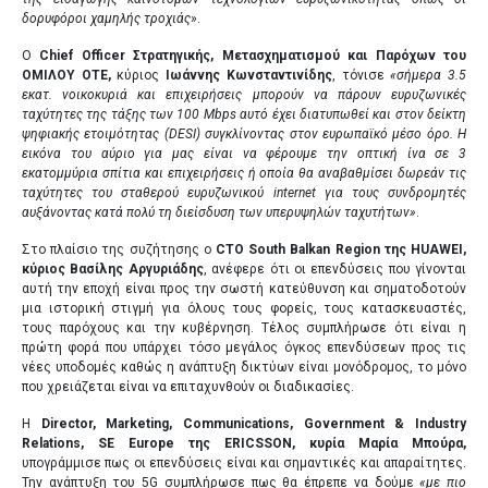
δορυφόροι χαμηλής τροχιάς
».
Ο
Chief Officer Στρατηγικής, Μετασχηματισμού και Παρόχων του
ΟΜΙΛΟΥ ΟΤΕ,
κύριος
Ιωάννης Κωνσταντινίδης
, τόνισε
«σήμερα 3.5
εκατ. νοικοκυριά και επιχειρήσεις μπορούν να πάρουν ευρυζωνικές
ταχύτητες της τάξης των 100
Mbps
αυτό έχει διατυπωθεί και στον δείκτη
ψηφιακής ετοιμότητας (
DESI
) συγκλίνοντας στον ευρωπαϊκό μέσο όρο. Η
εικόνα του αύριο για μας είναι να φέρουμε την οπτική ίνα σε 3
εκατομμύρια σπίτια και επιχειρήσεις ή οποία θα αναβαθμίσει δωρεάν τις
ταχύτητες του σταθερού ευρυζωνικού internet για τους συνδρομητές
αυξάνοντας κατά πολύ τη διείσδυση των υπερυψηλών ταχυτήτων»
.
Στο πλαίσιο της συζήτησης ο
CTO South Balkan Region της HUAWEI,
κύριος Βασίλης Αργυριάδης
, ανέφερε ότι οι επενδύσεις που γίνονται
αυτή την εποχή είναι προς την σωστή κατεύθυνση και σηματοδοτούν
μια ιστορική στιγμή για όλους τους φορείς, τους κατασκευαστές,
τους παρόχους και την κυβέρνηση. Τέλος συμπλήρωσε ότι είναι η
πρώτη φορά που υπάρχει τόσο μεγάλος όγκος επενδύσεων προς τις
νέες υποδομές καθώς η ανάπτυξη δικτύων είναι μονόδρομος, το μόνο
που χρειάζεται είναι να επιταχυνθούν οι διαδικασίες.
Η
Director, Marketing, Communications, Government & Industry
Relations, SE Europe της ERICSSON, κυρία Μαρία Μπούρα,
υπογράμμισε πως οι επενδύσεις είναι και σημαντικές και απαραίτητες.
Την ανάπτυξη του 5G συμπλήρωσε πως θα έπρεπε να δούμε
«με πιο