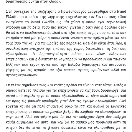
δραστηριοποιούνται στον κλάδο»
.
Στη συνέχεια της συζήτησης ο Πρωθυπουργός αναφέρθηκε στο brand
Ελλάδα στο πεδίο της ψηφιακής τεχνολογίας τονίζοντας πως
«Όσο
ενισχύεται το brand Ελλάδα, ως μία χώρα η οποία έχει τεχνολογική
υποδομή και παιδεία, τόσο πιο εύκολη γίνεται η δική σας η δουλειά όταν
θα πάτε να διεκδικήσετε δουλειά στο εξωτερικό, να μην σας κοιτάνε σαν
να ήρθατε από μία χώρα η οποία είναι γνωστή στην υφήλιο μόνο για τον
τουρισμό της και για τις ωραίες της παραλίες. Γιατί δεν είναι έτσι. Άρα, η
συνολικότερη ενίσχυση της εικόνας της χώρας διευκολύνει τη δική σας
εξωστρέφεια. Η δημιουργικότητα ειδικά των νέων ελληνικών
επιχειρήσεων και η δυνατότητα να μπορούν να προσελκύσουν και ταλέντο
Ελλήνων που έχουν φύγει από την Ελλάδα δημιουργεί και αυτόματες
γέφυρες με τις αγορές του εξωτερικού: αγορές προϊόντων αλλά και
αγορές κεφαλαίων».
Επιπλέον σημείωσε πως
«Το κράτος πρέπει να είναι ο καταλύτης. Αυτός ο
οποίος θέτει το πλαίσιο για τις επιχειρήσεις να κινηθούν, δρομολογεί μία
σειρά από μεγάλα έργα τα οποία εξακολουθούν να είναι πολύ σημαντικά
ως προς τις βασικές υποδομές, γιατί δεν τις έχουμε ολοκληρώσει. Εκεί
έρχεται και παίζει πολύ σημαντικό ρόλο το RRF και φυσικά οι ελληνικές
επιχειρήσεις, οι οποίες σε μεγάλο βαθμό θα κληθούν να υλοποιήσουν τα
έργα αυτά. Εδώ επιτρέψτε μου, θα πω ότι υπάρχουν έργα, δεν υπάρχει
καμία αμφιβολία για αυτό. Και νομίζω το βασικό μας πρόβλημα αυτή τη
στιγμή δεν θα είναι να βγούνε δουλειές, είναι να υλοποιηθούν με το