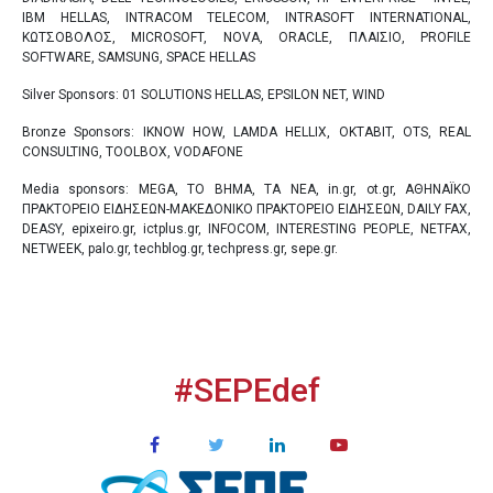
IBM HELLAS, INTRACOM TELECOM, INTRASOFT INTERNATIONAL,
ΚΩΤΣΟΒΟΛΟΣ, MICROSOFT, NOVA, ORACLE, ΠΛΑΙΣΙΟ, PROFILE
SOFTWARE, SAMSUNG, SPACE HELLAS
Silver Sponsors: 01 SOLUTIONS HELLAS, EPSILON NET, WIND
Bronze Sponsors: ΙKNOW HOW, LAMDA HELLIX, OKTABIT, OTS, REAL
CONSULTING, TOOLBOX, VODAFONE
Media sponsors: MEGA, ΤΟ ΒΗΜΑ, TA NEA, in.gr, ot.gr, ΑΘΗΝΑΪΚΟ
ΠΡΑΚΤΟΡΕΙΟ ΕΙΔΗΣΕΩΝ-ΜΑΚΕΔΟΝΙΚΟ ΠΡΑΚΤΟΡΕΙΟ ΕΙΔΗΣΕΩΝ, DAILY FAX,
DEASY, epixeiro.gr, ictplus.gr, INFOCOM, INTERESTING PEOPLE, NETFAX,
NETWEEK, palo.gr, techblog.gr, techpress.gr, sepe.gr.
#SEPEdef