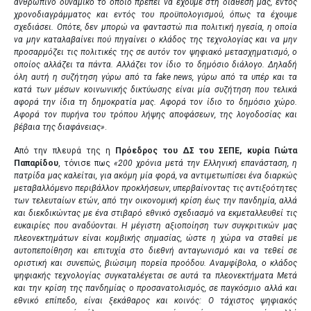
ανθρώπινο δυναμικό το οποίο πρέπει να έχουμε στη διάθεσή μας, εντός
χρονοδιαγράμματος και εντός του προϋπολογισμού, όπως τα έχουμε
σχεδιάσει. Οπότε, δεν μπορώ να φανταστώ πια πολιτική ηγεσία, η οποία
να μην καταλαβαίνει πού πηγαίνει ο κλάδος της τεχνολογίας και να μην
προσαρμόζει τις πολιτικές της σε αυτόν τον ψηφιακό μετασχηματισμό, ο
οποίος αλλάζει τα πάντα. Αλλάζει τον ίδιο το δημόσιο διάλογο. Δηλαδή
όλη αυτή η συζήτηση γύρω από τα fake news, γύρω από τα υπέρ και τα
κατά των μέσων κοινωνικής δικτύωσης είναι μία συζήτηση που τελικά
αφορά την ίδια τη δημοκρατία μας. Αφορά τον ίδιο το δημόσιο χώρο.
Αφορά τον πυρήνα του τρόπου λήψης αποφάσεων, της λογοδοσίας και
βέβαια της διαφάνειας»
.
Από την πλευρά της η
Πρόεδρος του ΔΣ του ΣΕΠΕ, κυρία Γιώτα
Παπαρίδου
, τόνισε πως
«200 χρόνια μετά την Ελληνική επανάσταση, η
πατρίδα μας καλείται, για ακόμη μία φορά, να αντιμετωπίσει ένα διαρκώς
μεταβαλλόμενο περιβάλλον προκλήσεων, υπερβαίνοντας τις αντιξοότητες
των τελευταίων ετών, από την οικονομική κρίση έως την πανδημία, αλλά
και διεκδικώντας με ένα στιβαρό εθνικό σχεδιασμό να εκμεταλλευθεί τις
ευκαιρίες που αναδύονται. Η μέγιστη αξιοποίηση των συγκριτικών μας
πλεονεκτημάτων είναι κομβικής σημασίας, ώστε η χώρα να σταθεί με
αυτοπεποίθηση και επιτυχία στο διεθνή ανταγωνισμό και να τεθεί σε
οριστική και συνεπώς, βιώσιμη πορεία προόδου. Αναμφίβολα, ο κλάδος
ψηφιακής τεχνολογίας συγκαταλέγεται σε αυτά τα πλεονεκτήματα Μετά
και την κρίση της πανδημίας ο προσανατολισμός, σε παγκόσμιο αλλά και
εθνικό επίπεδο, είναι ξεκάθαρος και κοινός: Ο τάχιστος ψηφιακός