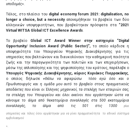
υποδομές
».
Τέλος, στο πλαίσιο του
digital economy forum 2021:
digitalisation, no
longer a choice, but a necessity
απονεμήθηκαν τα βραβεία των δύο
ελληνικών υποψηφιοτήτων, που βραβεύτηκαν πρόσφατα στα
“2021
Virtual WITSA Global ICT Excellence Awards
.
Το βραβείο
Global ICT Award Winner στην κατηγορία “Digital
Opportunity/ Inclusion Award (Public Sector)”,
το οποίο κέρδισε η
υποψηφιότητα του Υπουργείου Ψηφιακής Διακυβέρνησης για τις
υπηρεσίες που βελτιώνουν και διευκολύνουν την καθημερινή ποιότητα
ζωής και την παραγωγικότητα των πολιτών και των επιχειρήσεων,
μέσω της απλοποίησης και της ψηφιοποίησης του κράτους, παρέλαβε ο
Υπουργός Ψηφιακής Διακυβέρνησης, κύριος Κυριάκος Πιερρακάκης
,
ο οποίος δήλωσε
«
Θέλω να αφιερώσω τόσο εγώ όσο και ο
Πρωθυπουργός και η ομάδα μου αυτό το βραβείο στους πραγματικούς
αποδέκτες που είναι οι Έλληνες μηχανικοί, τα στελέχη των εταιριών σας,
τα στελέχη του Υπουργείου και όλοι εκείνοι που εργάστηκαν ώστε να
κάνουμε το άλμα από 9εκατομύρια συναλλαγές στα 500 εκατομμύρια
συναλλαγές, το άλμα από τις 501 στις 1300
plus
υπηρεσίες και τέλος όσοι εργάστηκαν για να γίνει πραγματικότητα το εθνικό σύστημα
εμβολιασμού
».