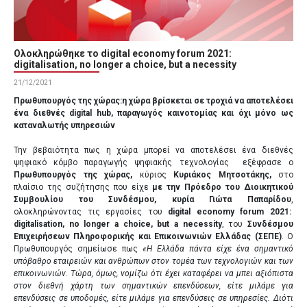
Ολοκληρώθηκε το digital economy forum 2021:
digitalisation, no longer a choice, but a necessity
21/12/2021
Πρωθυπουργός της χώρας:
η χώρα βρίσκεται σε τροχιά να αποτελέσει
ένα διεθνές
digital
hub
,
παραγωγός καινοτομίας και όχι μόνο ως
καταναλωτής υπηρεσιών
Την βεβαιότητα πως η χώρα μπορεί να αποτελέσει ένα διεθνές
ψηφιακό κόμβο παραγωγής ψηφιακής τεχνολογίας εξέφρασε ο
Πρωθυπουργός της χώρας,
κύριος
Κυριάκος Μητσοτάκης,
στο
πλαίσιο της συζήτησης που είχε
με την Πρόεδρο του Διοικητικού
Συμβουλίου του Συνδέσμου, κυρία Γιώτα Παπαρίδου
,
ολοκληρώνοντας τις εργασίες του
digital economy forum 2021:
digitalisation, no longer a choice, but a necessity
, του
Συνδέσμου
Επιχειρήσεων Πληροφορικής και Επικοινωνιών Ελλάδας (ΣΕΠΕ)
. Ο
Πρωθυπουργός σημείωσε πως
«Η Ελλάδα πάντα είχε ένα σημαντικό
υπόβαθρο εταιρειών και ανθρώπων στον τομέα των τεχνολογιών και των
επικοινωνιών. Τώρα, όμως, νομίζω ότι έχει καταφέρει να μπει αξιόπιστα
στον διεθνή χάρτη των σημαντικών επενδύσεων, είτε μιλάμε για
επενδύσεις σε υποδομές, είτε μιλάμε για επενδύσεις σε υπηρεσίες. Διότι