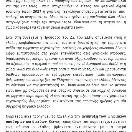
μετασχηματισμός, όλων των παραγωγικών τομέων, της κοινωνίας αλλά
και της Πολιτείας. Όπως υπογραμμίζει ο τίτλος του φετινού
digital
economy forum 2021
η ψηφιακή τεχνολογία σήμερα μετατρέπεται από
επιλογή σε αναγκαιότητα! Μέσα στον τυφώνα της πανδημίας όλοι πλέον
αναγνωρίζουν αυτήν την αναγκαιότητα. Ιδιαίτερα από τη στιγμή που η
χώρα κατάφερε να κάνει ψηφιακά άλματα ετών».
Ενώ στη συνέχεια η Πρόεδρος του ΔΣ του ΣΕΠΕ σημείωσε
«Ήδη ο
κλάδος επιβεβαιώνει την πίστη του στις δυνατότητες της χώρας στο
πεδίο της ψηφιακής τεχνολογίας. Διεθνείς επιχειρήσεις κολοσσοί δίνουν
ψήφο εμπιστοσύνης στη χώρα επενδύοντας στις ψηφιακές υποδομές,
δημιουργώντας κέντρα έρευνας και ανάπτυξης, κόμβους καινοτομίας, που
θα αξιοποιούν το υψηλού επιπέδου επιστημονικό δυναμικό που διαθέτει η
χώρα. Αλλά και ελληνικές επιχειρήσεις που καινοτομούν και βραβεύονται
διεθνώς προσελκύουν το ενδιαφέρον επενδυτικών funds παγκόσμιου
βεληνεκούς επαναπατρίζοντας Έλληνες επιστήμονες του κλάδου, δίνοντας
το σύνθημα για την αντιστροφή του brain drain σε brain gain. Το βέβαιο
είναι πως βρισκόμαστε σε ένα ιστορικό σημείο, σε μία κομβική συγκυρία
με ψηφιακό παρονομαστή. Η επιτάχυνση της αξιοποίησης των ψηφιακών
τεχνολογιών, διαμορφώνει την ατζέντα της επόμενης ημέρας για μία
σύγχρονη ψηφιακή Ελλάδα»
.
Νωρίτερα είχε προηγηθεί το πάνελ για την
ανάπτυξη των ψηφιακών
υποδομών και δικτύων
. Κοινός τόπος όλων των συμμετεχόντων ήταν
πως σήμερα ο κλάδος βρίσκεται αντιμέτωπος με μια σειρά