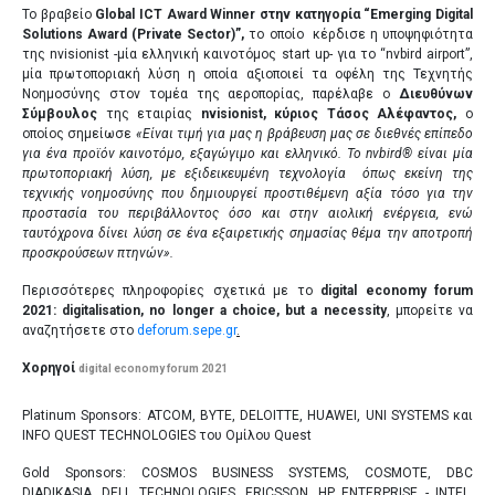
Το βραβείο
Global ICT Award Winner στην κατηγορία “Emerging Digital
Solutions Award (Private Sector)”,
το οποίο κέρδισε η υποψηφιότητα
της nvisionist -μία ελληνική καινοτόμος start up- για το “nvbird airport”,
μία πρωτοποριακή λύση η οποία αξιοποιεί τα οφέλη της Τεχνητής
Νοημοσύνης στον τομέα της αεροπορίας, παρέλαβε ο
Διευθύνων
Σύμβουλος
της εταιρίας
nvisionist, κύριος Τάσος Αλέφαντος,
ο
οποίος σημείωσε
«Είναι τιμή για μας η βράβευση μας σε διεθνές επίπεδο
για ένα προϊόν καινοτόμο, εξαγώγιμο και ελληνικό. Το nvbird®️ είναι μία
πρωτοποριακή λύση, με εξιδεικευμένη τεχνολογία όπως εκείνη της
τεχνικής νοημοσύνης που δημιουργεί προστιθέμενη αξία τόσο για την
προστασία του περιβάλλοντος όσο και στην αιολική ενέργεια, ενώ
ταυτόχρονα δίνει λύση σε ένα εξαιρετικής σημασίας θέμα την αποτροπή
προσκρούσεων πτηνών».
Περισσότερες πληροφορίες σχετικά με το
digital economy forum
2021: digitalisation, no longer a choice, but a necessity
, μπορείτε να
αναζητήσετε στο
deforum.sepe.gr
.
Χορηγοί
digital economy forum 2021
Platinum Sponsors: ATCOM, BYTE, DELOITTE, HUAWEI, UNI SYSTEMS και
INFO QUEST TECHNOLOGIES του Ομίλου Quest
Gold Sponsors: COSMOS BUSINESS SYSTEMS, COSMOTE, DBC
DIADIKASIA, DELL TECHNOLOGIES, ERICSSON, HP ENTERPRISE - INTEL,