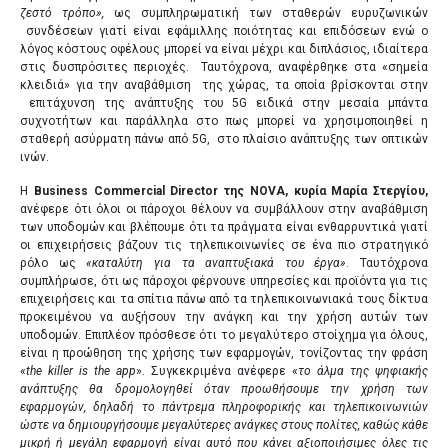
ζεστό τρόπο»,
ως συμπληρωματική των σταθερών ευρυζωνικών
συνδέσεων γιατί είναι εφάμιλλης ποιότητας και επιδόσεων ενώ ο
λόγος κόστους οφέλους μπορεί να είναι μέχρι και διπλάσιος, ιδιαίτερα
στις δυσπρόσιτες περιοχές. Ταυτόχρονα, αναφέρθηκε στα «σημεία
κλειδιά» για την αναβάθμιση της χώρας, τα οποία βρίσκονται στην
επιτάχυνση της ανάπτυξης του 5G ειδικά στην μεσαία μπάντα
συχνοτήτων και παράλληλα στο πως μπορεί να χρησιμοποιηθεί η
σταθερή ασύρματη πάνω από 5G, στο πλαίσιο ανάπτυξης των οπτικών
ινών.
Η
Business Commercial Director της NOVA, κυρία Μαρία Στεργίου,
ανέφερε ότι όλοι οι πάροχοι θέλουν να συμβάλλουν στην αναβάθμιση
των υποδομών και βλέπουμε ότι τα πράγματα είναι ενθαρρυντικά γιατί
οι επιχειρήσεις βάζουν τις τηλεπικοινωνίες σε ένα πιο στρατηγικό
ρόλο ως
«καταλύτη για τα αναπτυξιακά του έργα»
. Ταυτόχρονα
συμπλήρωσε, ότι ως πάροχοι φέρνουνε υπηρεσίες και προϊόντα για τις
επιχειρήσεις και τα σπίτια πάνω από τα τηλεπικοινωνιακά τους δίκτυα
προκειμένου να αυξήσουν την ανάγκη και την χρήση αυτών των
υποδομών. Επιπλέον πρόσθεσε ότι το μεγαλύτερο στοίχημα για όλους,
είναι η προώθηση της χρήσης των εφαρμογών, τονίζοντας την φράση
«
the killer is the app
». Συγκεκριμένα ανέφερε «
το άλμα της ψηφιακής
ανάπτυξης θα δρομολογηθεί όταν προωθήσουμε την χρήση των
εφαρμογών, δηλαδή το πάντρεμα πληροφορικής και τηλεπικοινωνιών
ώστε να δημιουργήσουμε μεγαλύτερες ανάγκες στους πολίτες, καθώς κάθε
μικρή ή μεγάλη εφαρμογή είναι αυτό που κάνει αξιοποιήσιμες όλες τις