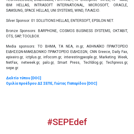
IBM HELLAS, INTRASOFT INTERNATIONAL, MICROSOFT, ORACLE,
SAMSUNG, SPACE HELLAS, UNI SYSTEMS, WIND, ΠΛΑΙΣΙΟ.
Silver Sponsor: 01 SOLUTIONS HELLAS, ENTERSOFT, EPSILON NET.
Bronze Sponsors: BARPHONE, COSMOS BUSINESS SYSTEMS, OKTABIT,
OTS, SAP, TOOLBOX.
Media sponsors: ΤΟ ΒΗΜΑ, ΤΑ ΝΕΑ, in.gr, ΑΘΗΝΑΪΚΟ ΠΡΑΚΤΟΡΕΙΟ
ΕΙΔΗΣΕΩΝ-ΜΑΚΕΔΟΝΙΚΟ ΠΡΑΚΤΟΡΕΙΟ ΕΙΔΗΣΕΩΝ, CNN Greece, Daily Fax,
epixeiro.gr, ictplus.gr, infocom.gr, interestingpeople.gr, Marketing Week,
NetFax, netweek.gr, palo.gr, Smart Press, Techblog.gr, Techpress.gr,
sepe.gr.
Δελτίο τύπου [DOC
]
Ομιλία προέδρου ΔΣ ΣΕΠΕ, Γιώτας Παπαρίδου [DOC
]
#SEPEdef