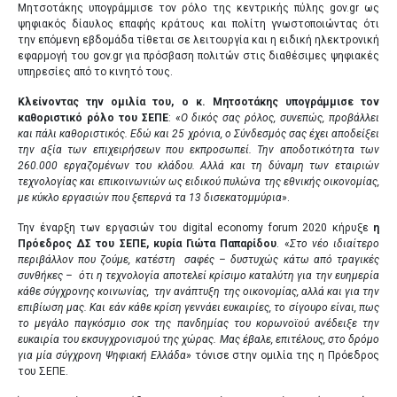
Μητσοτάκης υπογράμμισε τον ρόλο της κεντρικής πύλης gov.gr ως
ψηφιακός δίαυλος επαφής κράτους και πολίτη γνωστοποιώντας ότι
την επόμενη εβδομάδα τίθεται σε λειτουργία και η ειδική ηλεκτρονική
εφαρμογή του gov.gr για πρόσβαση πολιτών στις διαθέσιμες ψηφιακές
υπηρεσίες από το κινητό τους.
Κλείνοντας την ομιλία του, ο κ. Μητσοτάκης υπογράμμισε τον
καθοριστικό ρόλο του ΣΕΠΕ
: «
Ο δικός σας ρόλος, συνεπώς, προβάλλει
και πάλι καθοριστικός. Εδώ και 25 χρόνια, ο Σύνδεσμός σας έχει αποδείξει
την αξία των επιχειρήσεων που εκπροσωπεί. Την αποδοτικότητα των
260.000 εργαζομένων του κλάδου. Αλλά και τη δύναμη των εταιριών
τεχνολογίας και επικοινωνιών ως ειδικού πυλώνα της εθνικής οικονομίας,
με κύκλο εργασιών που ξεπερνά τα 13 δισεκατομμύρια
».
Την έναρξη των εργασιών του digital economy forum 2020 κήρυξε
η
Πρόεδρος ΔΣ του ΣΕΠΕ, κυρία Γιώτα Παπαρίδου
. «
Στο νέο ιδιαίτερο
περιβάλλον που ζούμε, κατέστη σαφές – δυστυχώς κάτω από τραγικές
συνθήκες – ότι η τεχνολογία αποτελεί κρίσιμο καταλύτη για την ευημερία
κάθε σύγχρονης κοινωνίας, την ανάπτυξη της οικονομίας, αλλά και για την
επιβίωση μας. Και εάν κάθε κρίση γεννάει ευκαιρίες, το σίγουρο είναι, πως
το μεγάλο παγκόσμιο σοκ της πανδημίας του κορωνοϊού ανέδειξε την
ευκαιρία του εκσυγχρονισμού της χώρας. Mας έβαλε, επιτέλους, στο δρόμο
για μία σύγχρονη Ψηφιακή Ελλάδα
» τόνισε στην ομιλία της η Πρόεδρος
του ΣΕΠΕ.