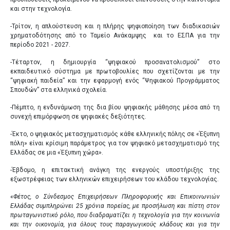
και στην τεχνολογία.
-Τρίτον, η απλούστευση και η πλήρης ψηφιοποίηση των διαδικασιών
χρηματοδότησης από το Ταμείο Ανάκαμψης και το ΕΣΠΑ για την
περίοδο 2021 - 2027.
-Τέταρτον, η δημιουργία “ψηφιακού προσανατολισμού” στο
εκπαιδευτικό σύστημα με πρωτοβουλίες που σχετίζονται με την
“ψηφιακή παιδεία” και την εφαρμογή ενός “Ψηφιακού Προγράμματος
Σπουδών” στα ελληνικά σχολεία.
-Πέμπτο, η ενδυνάμωση της δια βίου ψηφιακής μάθησης μέσα από τη
συνεχή επιμόρφωση σε ψηφιακές δεξιότητες.
-Έκτο, ο ψηφιακός μετασχηματισμός κάθε ελληνικής πόλης σε «Έξυπνη
πόλη» είναι κρίσιμη παράμετρος για τον ψηφιακό μετασχηματισμό της
Ελλάδας σε μια «Έξυπνη χώρα».
-Έβδομο, η επιτακτική ανάγκη της ενεργούς υποστήριξης της
εξωστρέφειας των ελληνικών επιχειρήσεων του κλάδου τεχνολογίας.
«
Φέτος, ο Σύνδεσμος Επιχειρήσεων Πληροφορικής και Επικοινωνιών
Ελλάδας συμπληρώνει 25 χρόνια πορείας, με προσήλωση και πίστη στον
πρωταγωνιστικό ρόλο, που διαδραματίζει η τεχνολογία για την κοινωνία
και την οικονομία, για όλους τους παραγωγικούς κλάδους και για την