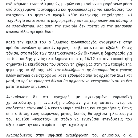
ενδυνάμωση των πολύ μικρών, μικρών και μεσαίων επιχειρήσεων μέσα
από στοχευμένα προγράμματα και φοροαπαλλαγές για επενδύσεις που
ενισχύουν το ψηφιακό προφίλ κάθε ελληνικής επιχείρησης. «
Η
τεχνολογία μετατρέπει το μικρό μέγεθος των επιχειρήσεων από αδυναμία
σε πλεονέκτημα. Και αυτή την ευκαιρία δεν πρέπει να την αφήσουμε
ανεκμετάλλευτη
» πρόσθεσε.
Κατά την ομιλία του ο Έλληνας πρωθυπουργός αναφέρθηκε στην
πρόοδο μεγάλων ψηφιακών έργων, που βρίσκονται σε εξέλιξη. Όπως
τόνισε, στο πεδίο των τηλεπικοινωνιακών δικτύων, η δημοπρασία για
τα δίκτυα 5ης γενιάς ολοκληρώνεται στις 16/12 και κινητοποιεί ήδη
σημαντικές επενδύσεις που θέτουν τη χώρα μας στην πρωτοπορία της
ψηφιακής μετάβασης. «
Με την ολοκλήρωση της δημοπρασίας ο χρόνος
πλέον μετράει αντίστροφα και κάθε εβδομάδα από τις αρχές του 2021 και
μετά, τα πρώτα εμπορικά δίκτυα θα αρχίσουν να ενεργοποιούνται το ένα
μετά το άλλο
» σημείωσε.
Ανακοίνωσε δε ότι προχωρά, με εγκεκριμένη ευρωπαϊκή
χρηματοδότηση, η ανάπτυξη υποδομών για τις οπτικές ίνες, με
αποδέκτες πάνω από 2,4 εκατομμύρια πολίτες και επιχειρήσεις. Όπως
είπε ο ίδιος, τους επόμενους μήνες, λοιπόν, θα αρχίσει η λειτουργία
του Ταμείου «Φαιστός» με στόχο να ενισχύσει επενδύσεις που
αξιοποιούν την καινοτομία και την τεχνολογία.
Αναφερόμενος στην ψηφιακή αναμόρφωση του Δημοσίου, ο κ.