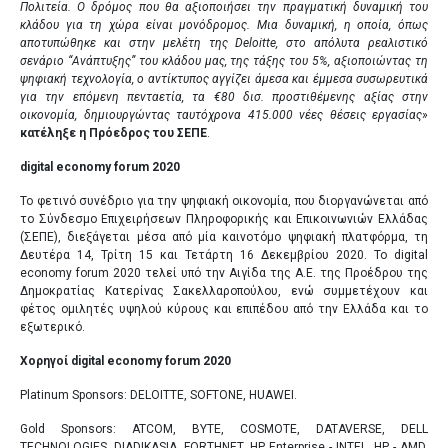
Πολιτεία.
O
δρόμος που θα αξιοποιήσει την πραγματική δυναμική του
κλάδου για τη χώρα είναι μονόδρομος. Μια δυναμική, η οποία, όπως
αποτυπώθηκε και στην μελέτη της Deloitte, στο απόλυτα ρεαλιστικό
σενάριο “Ανάπτυξης” του κλάδου μας, της τάξης του 5%, αξιοποιώντας τη
ψηφιακή τεχνολογία, ο αντίκτυπος αγγίζει άμεσα και έμμεσα συσωρευτικά
για την επόμενη πενταετία, τα €80 δισ. προστιθέμενης αξίας στην
οικονομία, δημιουργώντας ταυτόχρονα 415.000 νέες θέσεις εργασίας
»
κατέληξε η Πρόεδρος του ΣΕΠΕ
.
digital economy forum 2020
Το φετινό συνέδριο για την ψηφιακή οικονομία, που διοργανώνεται από
το Σύνδεσμο Επιχειρήσεων Πληροφορικής και Επικοινωνιών Ελλάδας
(ΣΕΠΕ), διεξάγεται μέσα από μία καινοτόμο ψηφιακή πλατφόρμα, τη
Δευτέρα 14, Τρίτη 15 και Τετάρτη 16 Δεκεμβρίου 2020. Το digital
economy forum 2020 τελεί υπό την Αιγίδα της Α.E. της Προέδρου της
Δημοκρατίας Κατερίνας Σακελλαροπούλου, ενώ συμμετέχουν και
φέτος ομιλητές υψηλού κύρους και επιπέδου από την Ελλάδα και το
εξωτερικό.
Χορηγοί digital economy forum 2020
Platinum Sponsors: DELOITTE, SOFTONE, HUAWEI.
Gold Sponsors: ATCOM, BYTE, COSMOTE, DATAVERSE, DELL
TECHNOLOGIES, DIADIKASIA, FORTHNET, HP Enterprise - INTEL, HP - AMD,