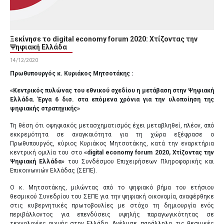
Ξεκίνησε το digital economy forum 2020: Χτίζοντας την
Ψηφιακή Ελλάδα
14/12/2020
Πρωθυπουργός κ. Κυριάκος Μητσοτάκης :
«Κεντρικός πυλώνας του εθνικού σχεδίου η μετάβαση στην Ψηφιακή
Ελλάδα. Έργα 6 δισ. στα επόμενα χρόνια για την υλοποίηση της
ψηφιακής στρατηγικής»
Τη θέση ότι oψηφιακός μετασχηματισμός έχει μεταβληθεί, πλέον, από
εκκρεμότητα σε αναγκαιότητα για τη χώρα εξέφρασε ο
Πρωθυπουργός, κύριος Κυριάκος Μητσοτάκης, κατά την εναρκτήρια
κεντρική ομιλία του στο
«digital economy forum 2020, Χτίζοντας την
Ψηφιακή Ελλάδα»
του Συνδέσμου Επιχειρήσεων Πληροφορικής και
Επικοινωνιών Ελλάδας (ΣΕΠΕ).
Ο κ. Μητσοτάκης, μιλώντας από το ψηφιακό βήμα του ετήσιου
θεσμικού Συνεδρίου του ΣΕΠΕ για την ψηφιακή οικονομία, αναφέρθηκε
στις κυβερνητικές πρωτοβουλίες με στόχο τη δημιουργία ενός
περιβάλλοντος για επενδύσεις υψηλής παραγωγικότητας σε
τεχνολογίες αιχμής στην Ελλάδα. Ανέλυσε, παράλληλα, τις θεσμικές