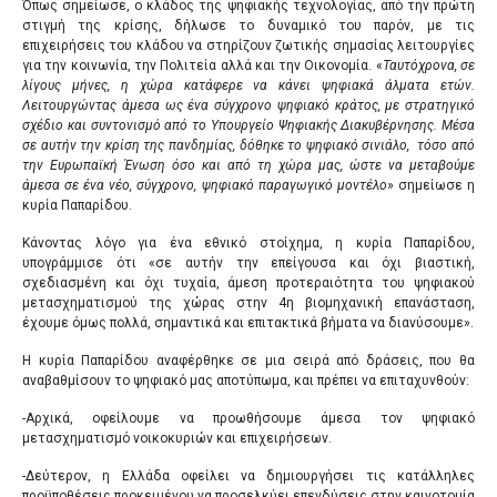
Όπως σημείωσε, ο κλάδος της ψηφιακής τεχνολογίας, από την πρώτη
στιγμή της κρίσης, δήλωσε το δυναμικό του παρόν, με τις
ΧΟΡΗΓΟΙ
επιχειρήσεις του κλάδου να στηρίζουν ζωτικής σημασίας λειτουργίες
για την κοινωνία, την Πολιτεία αλλά και την Οικονομία. «
Ταυτόχρονα, σε
MULTIMEDIA
λίγους μήνες, η χώρα κατάφερε να κάνει ψηφιακά άλματα ετών.
Λειτουργώντας άμεσα ως ένα σύγχρονο ψηφιακό κράτος, με στρατηγικό
σχέδιο και συντονισμό από το Υπουργείο Ψηφιακής Διακυβέρνησης. Μέσα
VENUE
σε αυτήν την κρίση της πανδημίας, δόθηκε το ψηφιακό σινιάλο, τόσο από
την Ευρωπαϊκή Ένωση όσο και από τη χώρα μας, ώστε να μεταβούμε
ΠΡΟΗΓΟΥΜΕΝΑ ΣΥΝΕΔΡΙΑ
άμεσα σε ένα νέο, σύγχρονο, ψηφιακό παραγωγικό μοντέλο
» σημείωσε η
κυρία Παπαρίδου.
Κάνοντας λόγο για ένα εθνικό στοίχημα, η κυρία Παπαρίδου,
GR
EN
υπογράμμισε ότι «σε αυτήν την επείγουσα και όχι βιαστική,
σχεδιασμένη και όχι τυχαία, άμεση προτεραιότητα του ψηφιακού
μετασχηματισμού της χώρας στην 4η βιομηχανική επανάσταση,
έχουμε όμως πολλά, σημαντικά και επιτακτικά βήματα να διανύσουμε».
Η κυρία Παπαρίδου αναφέρθηκε σε μια σειρά από δράσεις, που θα
αναβαθμίσουν το ψηφιακό μας αποτύπωμα, και πρέπει να επιταχυνθούν:
-Αρχικά, οφείλουμε να προωθήσουμε άμεσα τον ψηφιακό
μετασχηματισμό νοικοκυριών και επιχειρήσεων.
-Δεύτερον, η Ελλάδα οφείλει να δημιουργήσει τις κατάλληλες
προϋποθέσεις προκειμένου να προσελκύει επενδύσεις στην καινοτομία