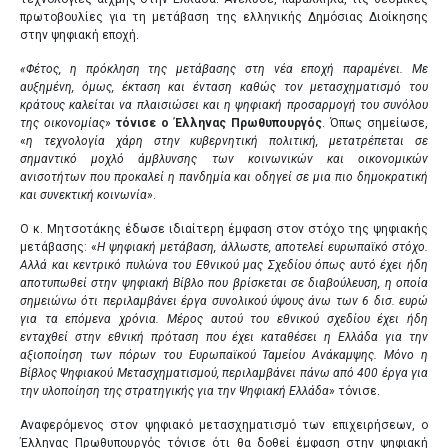
πρωτοβουλίες για τη μετάβαση της ελληνικής Δημόσιας Διοίκησης
στην ψηφιακή εποχή.
«Φέτος, η πρόκληση της μετάβασης στη νέα εποχή παραμένει. Με
αυξημένη, όμως, έκταση και ένταση καθώς τον μετασχηματισμό του
κράτους καλείται να πλαισιώσει και η ψηφιακή προσαρμογή του συνόλου
της οικονομίας
»
τόνισε ο Έλληνας Πρωθυπουργός
. Όπως σημείωσε,
«
η τεχνολογία χάρη στην κυβερνητική πολιτική, μετατρέπεται σε
σημαντικό μοχλό άμβλυνσης των κοινωνικών και οικονομικών
ανισοτήτων που προκαλεί η πανδημία και οδηγεί σε μια πιο δημοκρατική
και συνεκτική κοινωνία
».
Ο κ. Μητσοτάκης έδωσε ιδιαίτερη έμφαση στον στόχο της ψηφιακής
μετάβασης: «
Η ψηφιακή μετάβαση, άλλωστε, αποτελεί ευρωπαϊκό στόχο.
Αλλά και κεντρικό πυλώνα του Εθνικού μας Σχεδίου όπως αυτό έχει ήδη
αποτυπωθεί στην ψηφιακή Βίβλο που βρίσκεται σε διαβούλευση, η οποία
σημειώνω ότι περιλαμβάνει έργα συνολικού ύψους άνω των 6 δισ. ευρώ
για τα επόμενα χρόνια. Μέρος αυτού του εθνικού σχεδίου έχει ήδη
ενταχθεί στην εθνική πρόταση που έχει καταθέσει η Ελλάδα για την
αξιοποίηση των πόρων του Ευρωπαϊκού Ταμείου Ανάκαμψης. Μόνο η
Βίβλος Ψηφιακού Μετασχηματισμού, περιλαμβάνει πάνω από 400 έργα για
την υλοποίηση της στρατηγικής για την Ψηφιακή Ελλάδα
» τόνισε.
Αναφερόμενος στον ψηφιακό μετασχηματισμό των επιχειρήσεων, ο
Έλληνας Πρωθυπουργός τόνισε ότι θα δοθεί έμφαση στην ψηφιακή