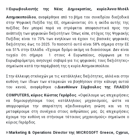
Η
Ευρωβουλευτής της Νέας Δημοκρατίας, κυρία
Άννα-Μισέλ
Ασημακοπούλου
, αναφέρθηκε από το βήμα του συνεδρίου διεξοδικά
στην Ψηφιακή Πυξίδα της ΕΕ, σημειώνοντας ότι η ακίδα αυτής της
πυξίδας δεν μπορεί παρά να στρέφεται αποφασιστικά προς την
ανάπτυξη των ψηφιακών δεξιοτήτων. Όπως είπε, στόχος της Ψηφιακής
Πυξίδας είναι το 70% των ενηλίκων να έχουν τις βασικές ψηφιακές
δεξιότητες έως το 2025. Το ποσοστό αυτό είναι 58% σήμερα στην ΕΕ
και 51% στην Ελλάδα. «Έχουμε δρόμο ακόμη να διανύσουμε. Δεν είναι
τυχαίο ότι σήμερα 1 στους 4 Ευρωπαίους, σύμφωνα με το
Ευρωβαρόμετρο, ανησυχεί σοβαρά για τις ψηφιακές τους δεξιότητες»
σημείωσε κατά την παρέμβασή της η κυρία Ασημακοπούλου.
Στην έλλειψη στελεχών με τις κατάλληλες δεξιότητες, αλλά και στην
ευθύνη των ίδιων των εταιρειών να βοηθήσουν στην κάλυψη αυτού
του κενού, αναφέρθηκε ο
Διευθύνων Σύμβουλος της ΠΛΑΙΣΙΟ
COMPUTERS, κύριος Κώστας Γεράρδος. «
Οφείλουμε ως επιχειρήσεις
να δημιουργήσουμε τους κατάλληλους μηχανισμούς, ώστε να
απορροφούμε την απαραίτητη εξειδικευμένη γνώση και να τη
μεταφέρουμε στη συνέχεια στους ανθρώπους μας. Ως επιχειρήσεις
έχουμε την ευθύνη να στήνουμε τέτοιους μηχανισμούς» σημείωσε ο
κύριος Γεράρδος.
Η
Marketing & Operations Director της MICROSOFT Greece, Cyprus,