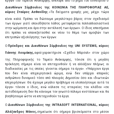
έργων του Ταμείου Ανάκαμψης ανέλαβε από το βήμα του συνεδρίου ο
Διευθύνων Σύμβουλος της ΚΟΙΝΩΝΙΑ ΤΗΣ ΠΛΗΡΟΦΟΡΙΑΣ ΑΕ,
κύριος Σταύρος Ασθενίδης.
«Τα δείγματα γραφής μας, μέχρι τώρα
είναι καλά. Πρέπει να δώσουμε μεγαλύτερο βάρος στον σχεδιασμό
των έργων γιατί οποιοδήποτε λάθος μεταφέρεται πολλαπλασιαστικά
στην ωρίμανση και άρα στην εκτέλεσή των έργων». Ο ίδιος επεσήμανε
ότι πρέπει να επανεξετασθεί εκ νέου το θέμα των αμοιβών των
επιτροπών αξιολόγησης των έργων.
Ο
Πρόεδρος και Διευθύνων Σύμβουλος της UNI SYSTEMS, κύριος
Γιάννης Λουμάκης,
αφού
χαρακτήρισε «Σχέδιο Μάρσαλ» στον χώρο
της Πληροφορικής το Ταμείο Ανάκαμψης, τόνισε ότι η μεγάλη
πρόκληση σήμερα είναι να επιταχυνθούν ή να αλλάξουν πλήρως οι
διαδικασίες με τις οποίες γίνονται σήμερα τα έργα». «Υπάρχουν έργα
που δεν είναι επιχειρησιακά ώριμα, ενώ δεν υπάρχει επαρκές
ανθρώπινο δυναμικό τόσο από πλευράς Δημοσίου όσο και ιδιωτικών
επιχειρήσεων. Θα έχουμε μεγάλο πρόβλημα να υλοποιήσουμε αυτά τα
έργα» τόνισε ο ίδιος, ενώ κάλεσε τις εταιρείες του κλάδου «σε
αυτοδέσμευση δεν θα κάνουμε τον γνωστό πόλεμο ενστάσεων και θα
βοηθήσουμε ώστε να επιταχυνθούν τα έργα.
Ο
Διευθύνων Σύμβουλος της INTRASOFT INTERNATIONAL, κύριος
Αλέξανδρος Μάνος,
σημείωσε ότι σήμερα βρισκόμαστε στο μέσον