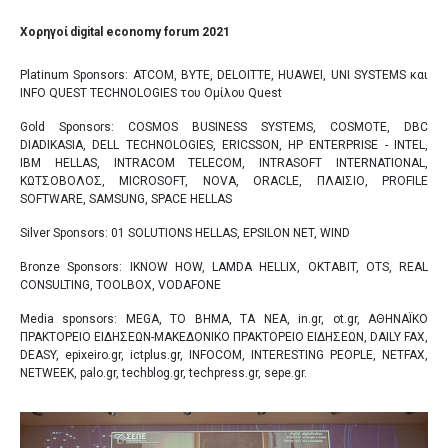
Χορηγοί
digital economy forum 2021
Platinum Sponsors: ATCOM, BYTE, DELOITTE, HUAWEI, UNI SYSTEMS και
INFO QUEST TECHNOLOGIES του Ομίλου Quest
Gold Sponsors: COSMOS BUSINESS SYSTEMS, COSMOTE, DBC
DIADIKASIA, DELL TECHNOLOGIES, ERICSSON, HP ENTERPRISE - INTEL,
IBM HELLAS, INTRACOM TELECOM, INTRASOFT INTERNATIONAL,
ΚΩΤΣΟΒΟΛΟΣ, MICROSOFT, NOVA, ORACLE, ΠΛΑΙΣΙΟ, PROFILE
SOFTWARE, SAMSUNG, SPACE HELLAS
Silver Sponsors: 01 SOLUTIONS HELLAS, EPSILON NET, WIND
Bronze Sponsors: ΙKNOW HOW, LAMDA HELLIX, OKTABIT, OTS, REAL
CONSULTING, TOOLBOX, VODAFONE
Media sponsors: MEGA, ΤΟ ΒΗΜΑ, TA NEA, in.gr, ot.gr, ΑΘΗΝΑΪΚΟ
ΠΡΑΚΤΟΡΕΙΟ ΕΙΔΗΣΕΩΝ-ΜΑΚΕΔΟΝΙΚΟ ΠΡΑΚΤΟΡΕΙΟ ΕΙΔΗΣΕΩΝ, DAILY FAX,
DEASY, epixeiro.gr, ictplus.gr, INFOCOM, INTERESTING PEOPLE, NETFAX,
NETWEEK, palo.gr, techblog.gr, techpress.gr, sepe.gr.