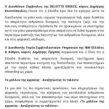
Ο Διευθύνων Σύμβουλος της DELOITTE GREECE, κύριος Δημήτρης
Κουτσόπουλος,
τόνισε ότι η Ελλάδα έχει όλα τα εχέγγυα ώστε να
διεκδικήσει το ρόλο ενός ισχυρού τεχνολογικού hub, αφού διαθέτει
το απαραίτητο ανθρώπινο δυναμικό, την ποιότητα ζωής και την
πολιτική σταθερότητα. Πρόσθεσε δε ότι προκειμένου να υποστηρίξει
αυτό τον ρόλο μακροπρόθεσμα είναι απαραίτητο να δοθεί έμφαση στην
περαιτέρω ανάπτυξη των δεξιοτήτων του ανθρωπίνου δυναμικού, αλλά
και στις ψηφιακές υποδομές.
Ο Διευθυντής Τομέα Συμβουλευτικών Υπηρεσιών της ΙΒΜ Ελλάδος
& Κύπρου, κύριος Δημήτρης Πρίμπας
,
συμφώνησε και ο ίδιος ότι η
Ελλάδα διαθέτει την απαραίτητη δυναμική, ταυτόχρονα όμως
απαιτείται περαιτέρω ενίσχυση της διασύνδεσης των πανεπιστήμιων
με την αγορά καθώς επίσης χρειαζόμαστε ένα συνολικότερο
rebranding ως χώρα.
Το μέλλον της εργασίας - Αναζητώντας το ταλέντο
Σε μια από τις πιο σημαντικές προκλήσεις των επιχειρήσεων της
ψηφιακής τεχνολογίας, την εξεύρεση του κατάλληλου ανθρώπινου
δυναμικού, αλλά και τον επαναπατρισμό των νέων επιστημόνων στη
χώρα, αναφέρθηκαν οι συμμετέχοντες στο πάνελ «
Το μέλλον της
εργασίας - Αναζητώντας το ταλέντο».