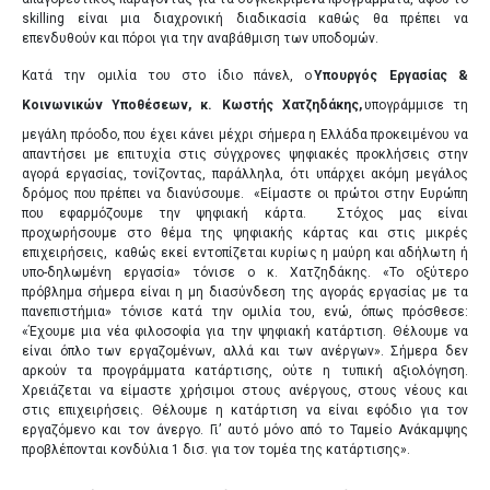
skilling είναι μια διαχρονική διαδικασία καθώς θα πρέπει να
MULTIMEDIA
επενδυθούν και πόροι για την αναβάθμιση των υποδομών.
VENUE
Κατά την ομιλία του στο ίδιο πάνελ, ο
Υπουργός Εργασίας &
Κοινωνικών Υποθέσεων, κ. Κωστής Χατζηδάκης,
υπογράμμισε τη
ΠΡΟΗΓΟΥΜΕΝΑ ΣΥΝΕΔΡΙΑ
μεγάλη πρόοδο, που έχει κάνει μέχρι σήμερα η Ελλάδα προκειμένου να
απαντήσει με επιτυχία στις σύγχρονες ψηφιακές προκλήσεις στην
αγορά εργασίας, τονίζοντας, παράλληλα, ότι υπάρχει ακόμη μεγάλος
δρόμος που πρέπει να διανύσουμε. «Είμαστε οι πρώτοι στην Ευρώπη
GR
EN
που εφαρμόζουμε την ψηφιακή κάρτα. Στόχος μας είναι
προχωρήσουμε στο θέμα της ψηφιακής κάρτας και στις μικρές
επιχειρήσεις, καθώς εκεί εντοπίζεται κυρίως η μαύρη και αδήλωτη ή
υπο-δηλωμένη εργασία» τόνισε ο κ. Χατζηδάκης. «Το οξύτερο
πρόβλημα σήμερα είναι η μη διασύνδεση της αγοράς εργασίας με τα
πανεπιστήμια» τόνισε κατά την ομιλία του, ενώ, όπως πρόσθεσε:
«Έχουμε μια νέα φιλοσοφία για την ψηφιακή κατάρτιση. Θέλουμε να
είναι όπλο των εργαζομένων, αλλά και των ανέργων». Σήμερα δεν
αρκούν τα προγράμματα κατάρτισης, ούτε η τυπική αξιολόγηση.
Χρειάζεται να είμαστε χρήσιμοι στους ανέργους, στους νέους και
στις επιχειρήσεις. Θέλουμε η κατάρτιση να είναι εφόδιο για τον
εργαζόμενο και τον άνεργο. Γι’ αυτό μόνο από το Ταμείο Ανάκαμψης
προβλέπονται κονδύλια 1 δισ. για τον τομέα της κατάρτισης».