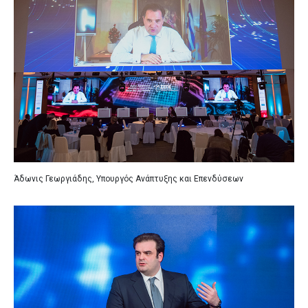
Άδωνις Γεωργιάδης, Υπουργός Ανάπτυξης και Επενδύσεων