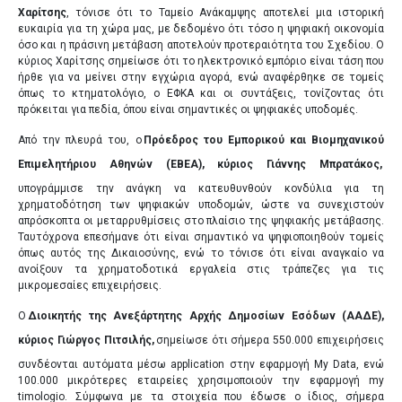
Χαρίτσης
, τόνισε ότι το Ταμείο Ανάκαμψης αποτελεί μια ιστορική
ευκαιρία για τη χώρα μας, με δεδομένο ότι τόσο η ψηφιακή οικονομία
όσο και η πράσινη μετάβαση αποτελούν προτεραιότητα του Σχεδίου. Ο
κύριος Χαρίτσης σημείωσε ότι το ηλεκτρονικό εμπόριο είναι τάση που
ήρθε για να μείνει στην εγχώρια αγορά, ενώ αναφέρθηκε σε τομείς
όπως το κτηματολόγιο, ο ΕΦΚΑ και οι συντάξεις, τονίζοντας ότι
πρόκειται για πεδία, όπου είναι σημαντικές οι ψηφιακές υποδομές.
Από την πλευρά του, ο
Πρόεδρος του Εμπορικ
o
ύ και Βιομηχανικού
Επιμελητήριου Αθηνών (ΕΒΕΑ), κύριος Γιάννης Μπρατάκος,
υπογράμμισε την ανάγκη να κατευθυνθούν κονδύλια για τη
χρηματοδότηση των ψηφιακών υποδομών, ώστε να συνεχιστούν
απρόσκοπτα οι μεταρρυθμίσεις στο πλαίσιο της ψηφιακής μετάβασης.
Ταυτόχρονα επεσήμανε ότι είναι σημαντικό να ψηφιοποιηθούν τομείς
όπως αυτός της Δικαιοσύνης, ενώ το τόνισε ότι είναι αναγκαίο να
ανοίξουν τα χρηματοδοτικά εργαλεία στις τράπεζες για τις
μικρομεσαίες επιχειρήσεις.
O
Διοικητής της Ανεξάρτητης Αρχής Δημοσίων Εσόδων (ΑΑΔΕ),
κύριος Γιώργος Πιτσιλής,
σημείωσε ότι σήμερα 550.000 επιχειρήσεις
συνδέονται αυτόματα μέσω application στην εφαρμογή Μy Data, ενώ
100.000 μικρότερες εταιρείες χρησιμοποιούν την εφαρμογή my
timologio. Σύμφωνα με τα στοιχεία που έδωσε ο ίδιος, σήμερα