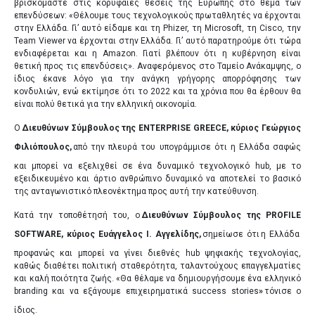
βρισκόμαστε στις κορυφαίες θέσεις της Ευρώπης στο θέμα των
επενδύσεων: «Θέλουμε τους τεχνολογικούς πρωταθλητές να έρχονται
στην Ελλάδα. Γι’ αυτό είδαμε και τη Phizer, τη Microsoft, τη Cisco, την
Team Viewer να έρχονται στην Ελλάδα. Γι’ αυτό παρατηρούμε ότι τώρα
ενδιαφέρεται και η Amazon. Γιατί βλέπουν ότι η κυβέρνηση είναι
θετική προς τις επενδύσεις». Αναφερόμενος στο Ταμείο Ανάκαμψης, ο
ίδιος έκανε λόγο για την ανάγκη γρήγορης απορρόφησης των
κονδυλιών, ενώ εκτίμησε ότι το 2022 και τα χρόνια που θα έρθουν θα
είναι πολύ θετικά για την ελληνική οικονομία.
Ο
Διευθύνων Σύμβουλος της ENTERPRISE GREECE, κύριος Γεώργιος
Φιλιόπουλος,
από την πλευρά του υπογράμμισε ότι η Ελλάδα σαφώς
και μπορεί να εξελιχθεί σε ένα δυναμικό τεχνολογικό hub, με το
εξειδικευμένο και άρτιο ανθρώπινο δυναμικό να αποτελεί το βασικό
της ανταγωνιστικό πλεονέκτημα προς αυτή την κατεύθυνση.
Κατά την τοποθέτησή του, ο
Διευθύνων Σύμβουλος της PROFILE
SOFTWARE, κύριος Ευάγγελος Ι. Αγγελίδης,
σημείωσε ότι
η Ελλάδα
προφανώς και μπορεί να γίνει διεθνές hub ψηφιακής τεχνολογίας,
καθώς διαθέτει πολιτική σταθερότητα, ταλαντούχους επαγγελματίες
και καλή ποιότητα ζωής. «Θα θέλαμε να δημιουργήσουμε ένα ελληνικό
branding και να εξάγουμε επιχειρηματικά success stories
»
τόνισε ο
ίδιος.