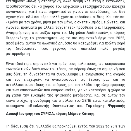
επεσήμανε: «Καλή η στρατηγική, αλλά ακόμη καλύτερη η εκτέλεση»,
προσθέτοντας ότι «ο χώρος του ψηφιακού μετασχηματισμού παρέχει
συναινέσεις, γιατί είναι σημαντικό να γίνουν οι επενδύσεις, που δεν
έχουν γίνει εδώ και πάρα πολλά χρόνια» πρόσθεσε ο ίδιος. Και τόνισε:
«Χρόνο με τον χρόνο, μήνα με τον μήνα, ο σκεπτικισμός μειώνεται και
γίνονται πράγματα με άλλες ταχύτητες» πρόσθεσε ο κ. Πιερρακάκης.
Αναφερόμενος στο μείζον έργο του Μητρώου Διαδικασιών, ο κύριος
Πιερρακάκης το χαρακτήρισε ως το πιο σημαντικό έργο του 2022,
αφού μέσω αυτού το ελληνικό Δημόσιο θα καταγράψει για πρώτη φορά
τις διαδικασίες του, γεγονός που αποτελεί πολύ μεγάλη
μεταρρύθμιση.
Είναι ιδιαίτερα σημαντικό για εμάς τους πολιτικούς, ως εκπρόσωποι
των πολιτικών δυνάμεων του τόπου, σε φόρουμ όπως το σημερινό, που
μας δίνει τη δυνατότητα να συνομιλούμε με ανθρώπους της αγοράς
και του επιχειρείν, να αναπτύσσουμε τις θέσεις μας και να
ανταλλάσσουμε ιδέες και απόψεις, με τον κλάδο της πληροφορικής
και των επικοινωνιών που εκπροσωπείτε, για να καταφέρει η χώρα να
μη χάσει την ευκαιρία της ψηφιακής μετάβασης. Και σε αυτόν τον
κοινό στόχο, η συνδρομή και ο ρόλος του ΣΕΠΕ είναι καταλυτικός,
επεσήμανε ο
Βουλευτής Θεσπρωτίας και Τομεάρχης Ψηφιακής
Διακυβέρνησης του ΣΥΡΙΖΑ, κύριος
Μάριος Κάτσης
.
Τη δέσμευση ότι η Ελλάδα θα προκηρύξει εντός του 2022 το 90% των