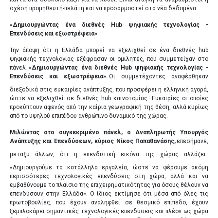
σχέση προμηθευτή-πελάτη και να προσαρμοστεί στα νέα δεδομένα.
«
Δημιουργώντας ένα διεθνές Hub ψηφιακής τεχνολογίας -
Επενδύσεις και εξωστρέφεια»
Την άποψη ότι η Ελλάδα μπορεί να εξελιχθεί σε ένα διεθνές hub
ψηφιακής τεχνολογίας εξέφρασαν οι ομιλητές, που συμμετείχαν στο
πάνελ «
Δημιουργώντας ένα διεθνές Hub ψηφιακής τεχνολογίας -
Επενδύσεις και εξωστρέφεια».
Οι συμμετέχοντες αναφέρθηκαν
διεξοδικά στις ευκαιρίες ανάπτυξης, που προσφέρει η ελληνική αγορά,
ώστε να εξελιχθεί σε διεθνές hub καινοτομίας. Ευκαιρίες οι οποίες
προκύπτουν αφενός από την καίρια γεωγραφική της θέση, αλλά κυρίως
από το υψηλού επιπέδου ανθρώπινο δυναμικό της χώρας.
Μιλώντας στο συγκεκριμένο πάνελ, ο Αναπληρωτής Υπουργός
Ανάπτυξης και Επενδύσεων, κύριος Νίκος Παπαθανάσης,
επεσήμανε,
μεταξύ άλλων, ότι η επενδυτική εικόνα της χώρας αλλάζει:
«Δημιουργούμε τα κατάλληλα εργαλεία, ώστε να φέρουμε ακόμη
περισσότερες τεχνολογικές επενδύσεις στη χώρα, αλλά και να
εμβαθύνουμε το πλαίσιο της επιχειρηματικότητας για όσους θέλουν να
επενδύσουν στην Ελλάδα». Ο ίδιος εκτίμησε ότι μέσα από όλες τις
πρωτοβουλίες, που έχουν αναληφθεί σε θεσμικό επίπεδο, έχουν
ξεμπλοκάρει σημαντικές τεχνολογικές επενδύσεις και πλέον ως χώρα