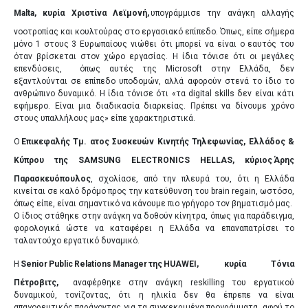
Malta, κυρία Χριστίνα Λεϊμονή,
υπογράμμισε την ανάγκη αλλαγής
νοοτροπίας και κουλτούρας στο εργασιακό επίπεδο. Όπως, είπε σήμερα
μόνο 1 στους 3 Ευρωπαίους νιώθει ότι μπορεί να είναι ο εαυτός του
όταν βρίσκεται στον χώρο εργασίας. Η ίδια τόνισε ότι οι μεγάλες
επενδύσεις, όπως αυτές της Microsoft στην Ελλάδα, δεν
εξαντλούνται σε επίπεδο υποδομών, αλλά αφορούν στενά το ίδιο το
ανθρώπινο δυναμικό. Η ίδια τόνισε ότι «τα digital skills δεν είναι κάτι
εφήμερο. Είναι μια διαδικασία διαρκείας. Πρέπει να δίνουμε χρόνο
στους υπαλλήλους μας» είπε χαρακτηριστικά.
Ο
Επικεφαλής Τμ. ατος Συσκευών Κινητής Τηλεφωνίας, Ελλάδος &
Κύπρου της SAMSUNG ELECTRONICS HELLAS, κύριος
Άρης
Παρασκευόπουλος
, σχολίασε, από την πλευρά του, ότι η Ελλάδα
κινείται σε καλό δρόμο προς την κατεύθυνση του brain regain, ωστόσο,
όπως είπε, είναι σημαντικό να κάνουμε πιο γρήγορο τον βηματισμό μας.
Ο ίδιος στάθηκε στην ανάγκη να δοθούν κίνητρα, όπως για παράδειγμα,
φορολογικά ώστε να καταφέρει η Ελλάδα να επαναπατρίσει το
ταλαντούχο εργατικό δυναμικό.
Η
Senior
Public
Relations
Manager
της
HUAWEI
, κυρία Τόνια
Πέτροβιτς,
αναφέρθηκε στην ανάγκη reskilling του εργατικού
ΧΟΡΗΓΟΙ
δυναμικού, τονίζοντας, ότι η ηλικία δεν θα έπρεπε να είναι
απαγορευτικός παράγοντας για τα συγκεκριμένα προγράμματα, αφού το