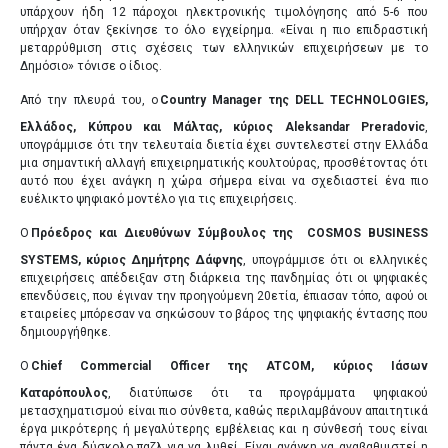
υπάρχουν ήδη 12 πάροχοι ηλεκτρονικής τιμολόγησης από 5-6 που
υπήρχαν όταν ξεκίνησε το όλο εγχείρημα. «Είναι η πιο επιδραστική
μεταρρύθμιση στις σχέσεις των ελληνικών επιχειρήσεων με το
Δημόσιο» τόνισε ο ίδιος.
Από την πλευρά του, ο
Country Manager της DELL TECHNOLOGIES,
Ελλάδος, Κύπρου και Μάλτας, κύριος Aleksandar Preradovic
,
υπογράμμισε ότι την τελευταία διετία έχει συντελεστεί στην Ελλάδα
μια σημαντική αλλαγή επιχειρηματικής κουλτούρας, προσθέτοντας ότι
αυτό που έχει ανάγκη η χώρα σήμερα είναι να σχεδιαστεί ένα πιο
ευέλικτο ψηφιακό μοντέλο για τις επιχειρήσεις.
Ο
Πρόεδρος και Διευθύνων Σύμβουλος της COSMOS BUSINESS
SYSTEMS, κύριος Δημήτρης Δάφνης
, υπογράμμισε ότι οι ελληνικές
επιχειρήσεις απέδειξαν στη διάρκεια της πανδημίας ότι οι ψηφιακές
επενδύσεις, που έγιναν την προηγούμενη 20ετία, έπιασαν τόπο, αφού οι
εταιρείες μπόρεσαν να σηκώσουν το βάρος της ψηφιακής έντασης που
δημιουργήθηκε.
Ο
Chief Commercial Officer της ATCOM, κύριος Ιάσων
Καταρόπουλος
, διατύπωσε ότι τα προγράμματα ψηφιακού
μετασχηματισμού είναι πιο σύνθετα, καθώς περιλαμβάνουν απαιτητικά
έργα μικρότερης ή μεγαλύτερης εμβέλειας και η σύνθεσή τους είναι
πάντα ένα δύσκολο παζλ για να λυθεί. Είναι ανάγκη να αναβαθμιστεί η