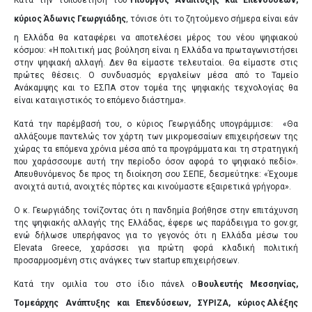
κύριος
Άδωνις Γεωργιάδης
, τόνισε ότι το ζητούμενο σήμερα είναι εάν
η Ελλάδα θα καταφέρει να αποτελέσει μέρος του νέου ψηφιακού
κόσμου: «Η πολιτική μας βούληση είναι η Ελλάδα να πρωταγωνιστήσει
στην ψηφιακή αλλαγή. Δεν θα είμαστε τελευταίοι. Θα είμαστε στις
πρώτες θέσεις. Ο συνδυασμός εργαλείων μέσα από το Ταμείο
Ανάκαμψης και το ΕΣΠΑ στον τομέα της ψηφιακής τεχνολογίας θα
είναι καταιγιστικός το επόμενο διάστημα».
Κατά την παρέμβασή του, ο κύριος Γεωργιάδης υπογράμμισε: «Θα
αλλάξουμε παντελώς τον χάρτη των μικρομεσαίων επιχειρήσεων της
χώρας τα επόμενα χρόνια μέσα από τα προγράμματα και τη στρατηγική
που χαράσσουμε αυτή την περίοδο όσον αφορά το ψηφιακό πεδίο».
Απευθυνόμενος δε προς τη διοίκηση σου ΣΕΠΕ, δεσμεύτηκε: «Έχουμε
ανοιχτά αυτιά, ανοιχτές πόρτες και κινούμαστε εξαιρετικά γρήγορα».
Ο κ. Γεωργιάδης τονίζοντας ότι η πανδημία βοήθησε στην επιτάχυνση
της ψηφιακής αλλαγής της Ελλάδας, έφερε ως παράδειγμα το gov.gr,
ενώ δήλωσε υπερήφανος για το γεγονός ότι η Ελλάδα μέσω του
Elevata Greece, χαράσσει για πρώτη φορά κλαδική πολιτική
προσαρμοσμένη στις ανάγκες των startup επιχειρήσεων.
Κατά την ομιλία του στο ίδιο πάνελ ο
Βουλευτής Μεσσηνίας,
Τομεάρχης Ανάπτυξης και Επενδύσεων, ΣΥΡΙΖΑ, κύριος
Αλέξης