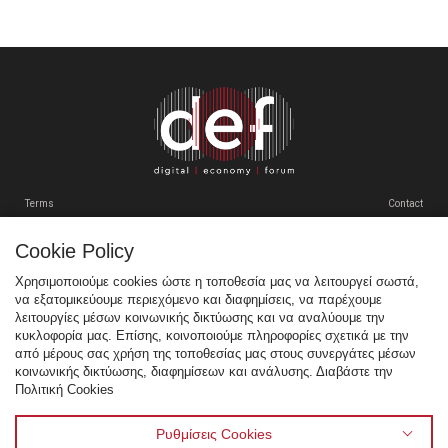
Terms
Contact
Cookie Policy
Tweets by SEPEgr
Χρησιμοποιούμε cookies ώστε η τοποθεσία μας να λειτουργεί σωστά,
να εξατομικεύουμε περιεχόμενο και διαφημίσεις, να παρέχουμε
Sitemap
λειτουργίες μέσων κοινωνικής δικτύωσης και να αναλύουμε την
κυκλοφορία μας. Επίσης, κοινοποιούμε πληροφορίες σχετικά με την
Χορηγοί
από μέρους σας χρήση της τοποθεσίας μας στους συνεργάτες μέσων
κοινωνικής δικτύωσης, διαφημίσεων και ανάλυσης. Διαβάστε την
Multimedia
Πολιτική Cookies
Venue
Προηγούμενα Συνέδρια
Ρυθμίσεις Cookies