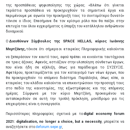
της προσπάθειας ψηφιοποίησης της χώρας. «Βλέπω ότι γίνεται
τεράστια προσπάθεια να προκηρυχθούν τα σημαντικά έργα και
περιμένουμε με αγωνία την προκήρυξή τους το συντομότερο δυνατό»
τόνισε ο ίδιος. Επεσήμανε δε τον κρίσιμο ρόλο που θα παίξει στην
επιτυχία του όλου εγχειρήματος η ύπαρξη του κατάλληλου ανθρώπινου
δυναμικού.
Ο
Διευθύνων Σύμβουλος της SPACE HELLAS, κύριος Ιωάννης
Μερτζάνης,
τόνισε ότι σήμερα
οι εταιρείες Πληροφορικής καλούνται
να ξεπεράσουν τον εαυτό τους, αφού πρέπει να κινούνται ταυτόχρονα
σε τρεις άξονες. Αφενός, εστιάζουν στην υλοποίηση σύνθετων έργων,
που είναι ήδη σε εξέλιξη, όπως για παράδειγμα το ΣΥΖΕΥΞΙΣ.
Αφετέρου, προετοιμάζονται για τον καταιγισμό των νέων έργων, που
θα προκηρυχθούν το επόμενο διάστημα. Παράλληλα, όπως είπε, οι
εταιρείες του κλάδου καλούνται να επικεντρώσουν την προσοχή τους
στο πεδίο της καινοτομίας, της εξωστρέφειας και της επόμενης
ημέρας. Σύμφωνα με τον κύριο Μερτζάνη, προκειμένου να
ανταποκριθούν σε αυτή την τριπλή πρόκληση, μονόδρομο για τις
επιχειρήσεις είναι η συνεργασία.
Περισσότερες πληροφορίες σχετικά με το
digital economy forum
2021: digitalisation, no longer a choice, but a necessity
, μπορείτε να
αναζητήσετε στο
deforum.sepe.gr
.