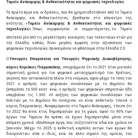
Ταμείο Ανάκαμψης & Ανθεκτικότητας και ψηφιακές τεχνολογίες
Τα πρώτα έργα και οι δράσεις, που θα χρηματοδοτηθούν από το Ταμείο
Ανάκαμψης και Ανθεκτικότητας, βρέθηκαν στο επίκεντρο της
ενότητας «
Ταμείο Ανάκαμψης & Ανθεκτικότητας και ψηφιακές
τεχνολογίες».
Όπως συμφώνησαν οι συμμετέχοντες,
το Ταμείο
αποτελεί μία από τις μεγαλύτερες ευκαιρίες των τελευταίων ετών για
την Ελλάδα, καθώς δίνει μεγάλη έμφαση στην αξιοποίηση των
ψηφιακών τεχνολογιών, προκειμένου να φθάσουμε στην Ελλάδα 2.0.
Ο
Υπουργός Επικρατείας και Υπουργός Ψηφιακής Διακυβέρνησης,
κύριος Κυριάκος Πιερρακάκης
, υπογράμμισε ότι το 2021 ήταν μια πολύ
σημαντική χρονιά για τον ψηφιακό μετασχηματισμό του Κράτους,
γεγονός που αντανακλάται πλέον στα νούμερα, αφού μέχρι τα τέλη του
2021 ο αριθμός των ψηφιακών συναλλαγών με το Δημόσιο θα
ξεπεράσει τα 500 εκατ. ενώ, ο αριθμός των ψηφιακών υπηρεσιών ήδη
υπερβαίνει τις 1.300. «Η αύξηση των ψηφιακών συναλλαγών των
πολιτών με το Δημόσιο θα συνεχίσει να είναι εκθετική» τόνισε ο
κύριος Πιερρακάκης. Αναφερόμενος στο Ταμείο Ανάκαμψης, τόνισε ότι
το 2022 θα είναι έτος δημοπρασιών για τη χώρα, αφού το 90% των
έργων του Ταμείου θα πρέπει να έχουν δημοπρατηθεί μέσα στην
επόμενη χρονιά. «Βλέπουμε έργα, που συζητιούνται εδώ και χρόνια να
ξεκινούν. Μέχρι το 2025 η εκθετική καμπύλη αυτών των έργων θα
διευρύνεται» είπε ο ίδιος, ενώ σε άλλο σημείο της ομιλίας του