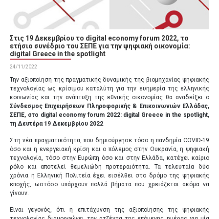
Στις 19 Δεκεμβρίου το digital economy forum 2022, το
ετήσιο συνέδριο του ΣΕΠΕ για την ψηφιακή οικονομία:
digital Greece in the spotlight
24/11/2022
Την αξιοποίηση της πραγματικής δυναμικής της βιομηχανίας ψηφιακής
τεχνολογίας ως κρίσιμου καταλύτη για την ευημερία της ελληνικής
κοινωνίας και την ανάπτυξη της εθνικής οικονομίας θα αναδείξει ο
Σύνδεσμος Επιχειρήσεων Πληροφορικής & Επικοινωνιών Ελλάδας,
ΣΕΠΕ, στο digital economy forum 2022:
digital
Greece
in
the
spotlight
,
τη Δευτέρα 19 Δεκεμβρίου 2022
.
Στη νέα πραγματικότητα, που δημιούργησε τόσο η πανδημία COVID-19
όσο και η ενεργειακή κρίση και ο πόλεμος στην Ουκρανία, η ψηφιακή
τεχνολογία, τόσο στην Ευρώπη όσο και στην Ελλάδα, κατέχει καίριο
ρόλο και αποτελεί θεμελιώδη προτεραιότητα. Τα τελευταία δύο
χρόνια η Ελληνική Πολιτεία έχει εισέλθει στο δρόμο της ψηφιακής
εποχής, ωστόσο υπάρχουν πολλά βήματα που χρειάζεται ακόμα να
γίνουν.
Είναι γεγονός, ότι η επιτάχυνση της αξιοποίησης της ψηφιακής
τεχνολογίας διαμορφώνει την ατζέντα της επόμενης ημέρας για μία