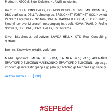
Platinum: ATCOM, Byte, Deloitte, HUAWEI, nvisionist
Gold: 01 SOLUTIONS Hellas, COSMOS BUSINESS SYSTEMS, COSMOTE,
DBC diadikasia, DELL Technologies, EPSILONNET, FORTINET GCC, Hewlett
Packard Enterprise - Infinitum, IBM, INTRACOM TELECOM, ΚΩΤΣΟΒΟΛΟΣ,
kyndryl, Lenovo, Microsoft, netcompany-intrasoft, NOVA, ΠΛΑΙΣΙΟ, Profile
Software, SOFTONE, SPACE Hellas, Uni Systems
Silver: Bitdefender, collectives, LAMDA HELLIX, OTS, Real Consulting,
SPARKLE
Bronze: iKnowHow, oktabit, vodafone
Media sponsors: MEGA, ΤΟ ΒΗΜΑ, TA NEA, in.gr, ot.gr, ΑΘΗΝΑΪΚΟ
ΠΡΑΚΤΟΡΕΙΟ ΕΙΔΗΣΕΩΝ-ΜΑΚΕΔΟΝΙΚΟ ΠΡΑΚΤΟΡΕΙΟ ΕΙΔΗΣΕΩΝ, ictplus.gr,
infocom.gr, interestingpeople.gr, palo.gr, techblog.gr, techpress.gr, sepe.gr
Δελτίο Τύπου ΣΕΠΕ [DOC]
#SEPEdef