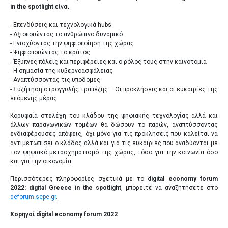
in the spotlight
είναι:
ΧΟΡΗΓΟΙ
- Επενδύσεις και τεχνολογικά hubs
- Αξιοποιώντας το ανθρώπινο δυναμικό
MULTIMEDIA
- Ενισχύοντας την ψηφιοποίηση της χώρας
- Ψηφιοποιώντας το κράτος
- Έξυπνες πόλεις και περιφέρειες και ο ρόλος τους στην καινοτομία
VENUE
- Η σημασία της κυβερνοασφάλειας
- Αναπτύσσοντας τις υποδομές
ΠΡΟΗΓΟΥΜΕΝΑ ΣΥΝΕΔΡΙΑ
- Συζήτηση στρογγυλής τραπέζης – Οι προκλήσεις και οι ευκαιρίες της
επόμενης μέρας
Κορυφαία στελέχη του κλάδου της ψηφιακής τεχνολογίας αλλά και
GR
EN
άλλων παραγωγικών τομέων θα δώσουν το παρών, αναπτύσσοντας
ενδιαφέρουσες απόψεις, όχι μόνο για τις προκλήσεις που καλείται να
αντιμετωπίσει ο κλάδος αλλά και για τις ευκαιρίες που αναδύονται με
τον ψηφιακό μετασχηματισμό της χώρας, τόσο για την κοινωνία όσο
και για την οικονομία.
Περισσότερες πληροφορίες σχετικά με το
digital
economy
forum
2022:
digital
Greece
in
the
spotlight
, μπορείτε να αναζητήσετε στο
deforum.sepe.gr
.
Χορηγοί
digital economy forum 2022