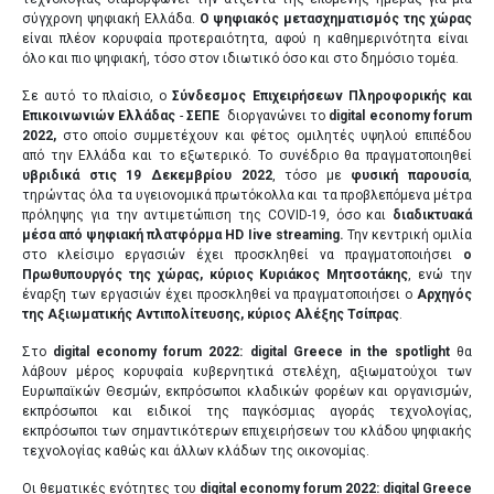
σύγχρονη ψηφιακή Ελλάδα.
Ο ψηφιακός μετασχηματισμός της χώρας
είναι πλέον κορυφαία προτεραιότητα, αφού η καθημερινότητα είναι
όλο και πιο ψηφιακή, τόσο στον ιδιωτικό όσο και στο δημόσιο τομέα.
Σε αυτό το πλαίσιο, ο
Σύνδεσμος Επιχειρήσεων Πληροφορικής και
Επικοινωνιών Ελλάδας
-
ΣΕΠΕ
διοργανώνει το
digital economy forum
2022,
στο οποίο συμμετέχουν και φέτος ομιλητές υψηλού επιπέδου
από την Ελλάδα και το εξωτερικό. Το συνέδριο θα πραγματοποιηθεί
υβριδικά στις 19 Δεκεμβρίου 2022
, τόσο με
φυσική παρουσία
,
τηρώντας όλα τα υγειονομικά πρωτόκολλα και τα προβλεπόμενα μέτρα
πρόληψης για την αντιμετώπιση της COVID-19, όσο και
διαδικτυακά
μέσα από ψηφιακή πλατφόρμα
HD
Iive streaming.
Την κεντρική ομιλία
στο κλείσιμο εργασιών έχει προσκληθεί να πραγματοποιήσει
ο
Πρωθυπουργός της χώρας, κύριος Κυριάκος Μητσοτάκης
, ενώ την
έναρξη των εργασιών έχει προσκληθεί να πραγματοποιήσει ο
Αρχηγός
της Αξιωματικής Αντιπολίτευσης, κύριος Αλέξης Τσίπρας
.
Στο
digital economy forum 2022:
digital
Greece
in
the
spotlight
θα
λάβουν μέρος κορυφαία κυβερνητικά στελέχη, αξιωματούχοι των
Ευρωπαϊκών Θεσμών, εκπρόσωποι κλαδικών φορέων και οργανισμών,
εκπρόσωποι και ειδικοί της παγκόσμιας αγοράς τεχνολογίας,
εκπρόσωποι των σημαντικότερων επιχειρήσεων του κλάδου ψηφιακής
τεχνολογίας καθώς και άλλων κλάδων της οικονομίας.
Οι θεματικές ενότητες του
digital economy forum 2022:
digital Greece