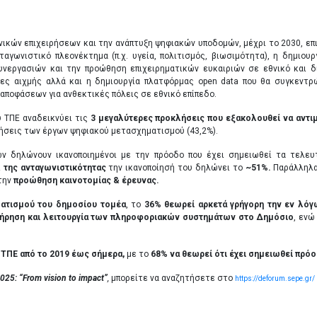
κών επιχειρήσεων και την ανάπτυξη ψηφιακών υποδομών, μέχρι το 2030, επιδ
αγωνιστικό πλεονέκτημα (π.χ. υγεία, πολιτισμός, βιωσιμότητα), η δημιο
υνεργασιών και την προώθηση επιχειρηματικών ευκαιριών σε εθνικό και δ
ες αιχμής αλλά και η δημιουργία πλατφόρμας open data που θα συγκεντρών
αποφάσεων για ανθεκτικές πόλεις σε εθνικό επίπεδο.
 ΤΠΕ αναδεικνύει τις
3 μεγαλύτερες προκλήσεις που εξακολουθεί να αντι
ερήσεις των έργων ψηφιακού μετασχηματισμού (43,2%).
ν δηλώνουν ικανοποιημένοι με την πρόοδο που έχει σημειωθεί τα τελευ
 της ανταγωνιστικότητας
την ικανοποίησή του δηλώνει το
~51%.
Παράλληλα
την
προώθηση καινοτομίας & έρευνας.
ατισμού του δημοσίου τομέα
, το
36% θεωρεί αρκετά γρήγορη την εν λόγ
υντήρηση και λειτουργία των πληροφοριακών συστημάτων στο Δημόσιο
, ενώ
ΤΠΕ από το 2019 έως σήμερα,
με το
68% να θεωρεί ότι έχει σημειωθεί πρό
025: “
From
vision
to
impact
”
,
μπορείτε να αναζητήσετε στο
https://deforum.sepe.gr/