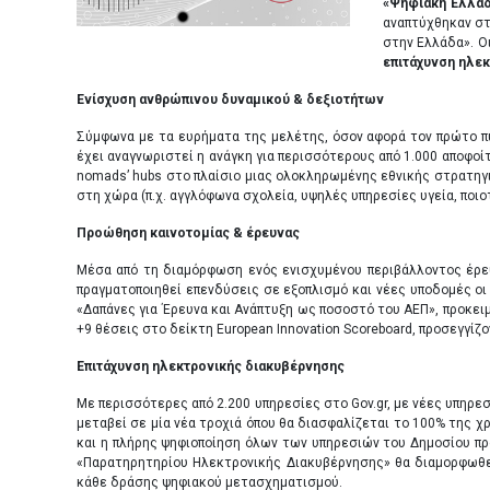
«Ψηφιακή Ελλάδ
αναπτύχθηκαν στ
στην Ελλάδα». Οι
επιτάχυνση ηλε
Ενίσχυση ανθρώπινου δυναμικού & δεξιοτήτων
Σύμφωνα με τα ευρήματα της μελέτης, όσον αφορά τον πρώτο π
έχει αναγνωριστεί η ανάγκη για περισσότερους από 1.000 αποφοί
nomads’ hubs στο πλαίσιο μιας ολοκληρωμένης εθνικής στρατηγ
στη χώρα (π.χ. αγγλόφωνα σχολεία, υψηλές υπηρεσίες υγεία, ποιοτ
Προώθηση καινοτομίας & έρευνας
Μέσα από τη διαμόρφωση ενός ενισχυμένου περιβάλλοντος έρευν
πραγματοποιηθεί επενδύσεις σε εξοπλισμό και νέες υποδομές ο
«Δαπάνες για Έρευνα και Ανάπτυξη ως ποσοστό του ΑΕΠ», προκει
+9 θέσεις στο δείκτη European Innovation Scoreboard, προσεγγίζ
Επιτάχυνση ηλεκτρονικής διακυβέρνησης
Με περισσότερες από 2.200 υπηρεσίες στο Gov.gr, με νέες υπηρε
μεταβεί σε μία νέα τροχιά όπου θα διασφαλίζεται το 100% της
και η πλήρης ψηφιοποίηση όλων των υπηρεσιών του Δημοσίου προ
«Παρατηρητηρίου Ηλεκτρονικής Διακυβέρνησης» θα διαμορφωθεί 
κάθε δράσης ψηφιακού μετασχηματισμού.