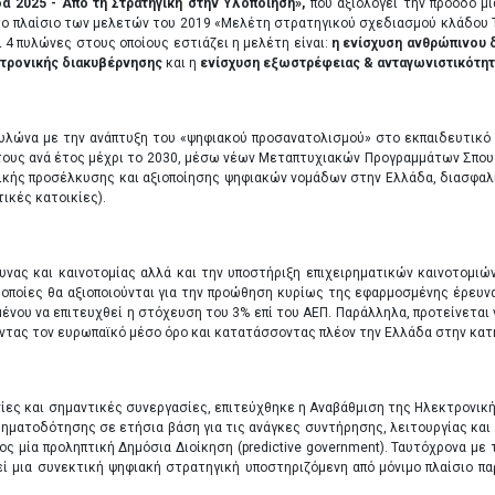
α 2025 - Από τη Στρατηγική στην Υλοποίηση»,
που αξιολογεί την πρόοδο μί
ο πλαίσιο των μελετών του 2019 «Μελέτη στρατηγικού σχεδιασμού κλάδου ΤΠ
 4 πυλώνες στους οποίους εστιάζει η μελέτη είναι:
η ενίσχυση ανθρώπινου 
κτρονικής διακυβέρνησης
και η
ενίσχυση εξωστρέφειας & ανταγωνιστικότητ
υλώνα με την ανάπτυξη του «ψηφιακού προσανατολισμού» στο εκπαιδευτικό
τους ανά έτος μέχρι το 2030, μέσω νέων Μεταπτυχιακών Προγραμμάτων Σπουδώ
ικής προσέλκυσης και αξιοποίησης ψηφιακών νομάδων στην Ελλάδα, διασφα
ικές κατοικίες).
ας και καινοτομίας αλλά και την υποστήριξη επιχειρηματικών καινοτομιώ
ι οποίες θα αξιοποιούνται για την προώθηση κυρίως της εφαρμοσμένης έρευν
μένου να επιτευχθεί η στόχευση του 3% επί του ΑΕΠ. Παράλληλα, προτείνεται
οντας τον ευρωπαϊκό μέσο όρο και κατατάσσοντας πλέον την Ελλάδα στην κατηγ
σίες και σημαντικές συνεργασίες, επιτεύχθηκε η Αναβάθμιση της Ηλεκτρονικ
 χρηματοδότησης σε ετήσια βάση για τις ανάγκες συντήρησης, λειτουργίας κ
ς μία προληπτική Δημόσια Διοίκηση (predictive government). Ταυτόχρονα με
μια συνεκτική ψηφιακή στρατηγική υποστηριζόμενη από μόνιμο πλαίσιο πα