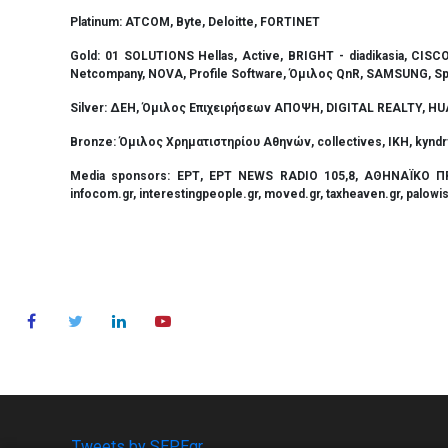
Platinum: ATCOM, Byte, Deloitte
, FORTINET
Gold: 01 SOLUTIONS Hellas, Active,
BRIGHT -
diadikasia, CI
Netcompany, NOVA,
Profile Software,
Όμιλος
QnR
,
SAMSUNG,
Sp
Silver:
ΔΕΗ
,
Όμιλος
Επιχειρήσεων
ΑΠΟΨΗ
,
DIGITAL REALTY, H
Bronze:
Όμιλος
Χρηματιστηρίου
Αθηνών
,
collectives,
ΙΚΗ
, kyndr
Media sponsors:
ΕΡΤ
, ΕΡΤ ΝΕWS RADIO 105,8,
ΑΘΗΝΑΪΚΟ
Π
infocom.gr,
interestingpeople.gr, moved.gr, taxheaven.gr, palowi
Tweets by SEPEgr