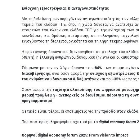
Ενίσχυση εξωστρέφειας & ανταγωνιστικότητας
Με τη βελτίωση των παραγόντων ανταγωνιστικότητας των ελληνι
τομείς του κλάδου ΤΠΕ, όπου η χώρα δύναται να αναπτύξει αντ
εταιρειών του ελληνικού κλάδου ΤΠΕ για την ενίσχυση των σ
επενδύσεις και δράσεις κατάρτισης σε επιλεγμένες τεχνολογί
ενισχύοντας τη διαλειτουργικότητα και τη λήψη τεκμηριωμένων 
Η πρωτογενής έρευνα που διενεργήθηκε σε στελέχη του κλάδου
(48,9%), η έλλειψη ανθρώπινου δυναμικού (47,9%) και οι καθυστ
Σύμφωνα με την εν λόγω έρευνα το
~84%
των συμμετεχόντω
διακυβέρνησης
, ενώ όσον αφορά την
ενίσχυση εξωστρέφειας &
του ανθρώπινου δυναμικού & δεξιοτήτων
και το
~35%
ως προς 
Όσον αφορά την
ταχύτητα υλοποίησης του
ψηφιακού μετασχημ
μερική πρόβλεψη - ανεπαρκείς οι διαθέσιμοι πόροι για τη σ
προγραμματισμό
.
Θετικές είναι, τέλος, οι αποτιμήσεις για την
πρόοδο στον κλάδο 
Περισσότερες πληροφορίες σχετικά με το
digital
economy
forum
2
Χορηγοί
digital economy forum 2025:
From vision to impact