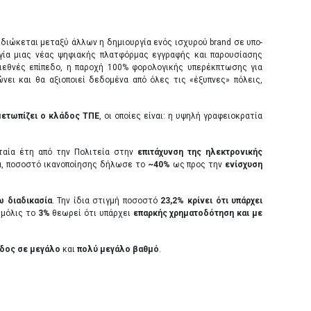
ιώκεται μεταξύ άλλων η δημιουργία ενός ισχυρού brand σε υπο-
υργία μιας νέας ψηφιακής πλατφόρμας εγγραφής και παρουσίασης
ιεθνές επίπεδο, η παροχή 100% φορολογικής υπερέκπτωσης για
ει και θα αξιοποιεί δεδομένα από όλες τις «έξυπνες» πόλεις,
μετωπίζει ο κλάδος ΤΠΕ
, οι οποίες είναι: η υψηλή γραφειοκρατία
ταία έτη από την Πολιτεία στην
επιτάχυνση της ηλεκτρονικής
, ποσοστό ικανοποίησης δήλωσε το
~
40%
ως προς την
ενίσχυση
ω διαδικασία
. Την ίδια στιγμή ποσοστό
23,2% κρίνει ότι υπάρχει
 μόλις το
3%
θεωρεί ότι υπάρχει
επαρκής χρηματοδότηση και με
οδος σε μεγάλο
και
πολύ μεγάλο βαθμό
.