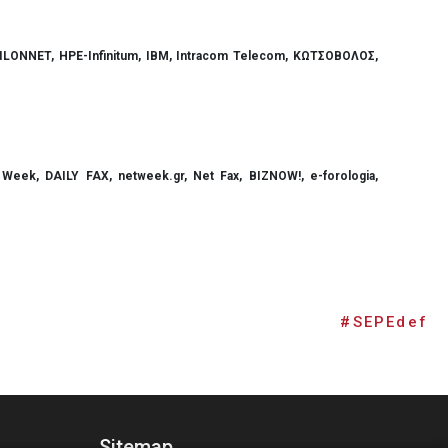
ILONNET, HPE
-
Infinitum, IBM, Intracom Telecom, ΚΩΤΣΟΒΟΛΟΣ,
g Week, DAILY FAX, netweek.gr, Net Fax,
BIZNOW!,
e-forologia
,
#SEPEdef
Sitemap