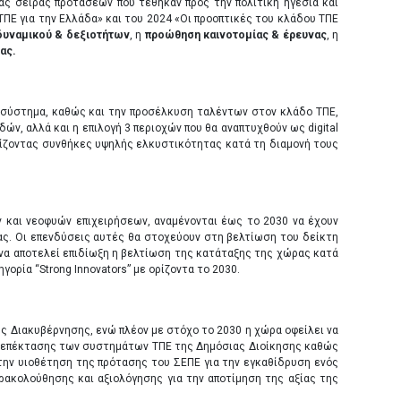
ας σειράς προτάσεων που τέθηκαν προς την πολιτική ηγεσία και
Ε για την Ελλάδα» και του 2024 «Οι προοπτικές του κλάδου ΤΠΕ
δυναμικού & δεξιοτήτων
, η
προώθηση καινοτομίας & έρευνας
, η
ας.
 σύστημα, καθώς και την προσέλκυση ταλέντων στον κλάδο ΤΠΕ,
ν, αλλά και η επιλογή 3 περιοχών που θα αναπτυχθούν ως digital
λίζοντας συνθήκες υψηλής ελκυστικότητας κατά τη διαμονή τους
ν και νεοφυών επιχειρήσεων, αναμένονται έως το 2030 να έχουν
ας. Οι επενδύσεις αυτές θα στοχεύουν στη βελτίωση του δείκτη
 να αποτελεί επιδίωξη η βελτίωση της κατάταξης της χώρας κατά
ορία “Strong Innovators” με ορίζοντα το 2030.
ής Διακυβέρνησης, ενώ πλέον με στόχο το 2030 η χώρα οφείλει να
αι επέκτασης των συστημάτων ΤΠΕ της Δημόσιας Διοίκησης καθώς
 την υιοθέτηση της πρότασης του ΣΕΠΕ για την εγκαθίδρυση ενός
ρακολούθησης και αξιολόγησης για την αποτίμηση της αξίας της