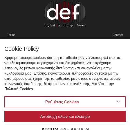
VENUE
ΠΡΟΗΓΟΥΜΕΝΑ ΣΥΝΕΔΡΙΑ
Terms
Contact
GR
EN
Cookie Policy
Tweets by SEPEgr
Χρησιμοποιούμε cookies ώστε η τοποθεσία μας να λειτουργεί σωστά,
να εξατομικεύουμε περιεχόμενο και διαφημίσεις, να παρέχουμε
Sitemap
λειτουργίες μέσων κοινωνικής δικτύωσης και να αναλύουμε την
κυκλοφορία μας. Επίσης, κοινοποιούμε πληροφορίες σχετικά με την
Χορηγοί
από μέρους σας χρήση της τοποθεσίας μας στους συνεργάτες μέσων
κοινωνικής δικτύωσης, διαφημίσεων και ανάλυσης. Διαβάστε την
Multimedia
Πολιτική Cookies
Venue
Προηγούμενα Συνέδρια
Ρυθμίσεις Cookies
Αποδοχή όλων και κλείσιμο
© 1995 - 2026 Σύνδεσμος Επιχειρήσεων Πληροφορικής & Επικοινωνιών Ελλάδας - ΣΕΠΕ