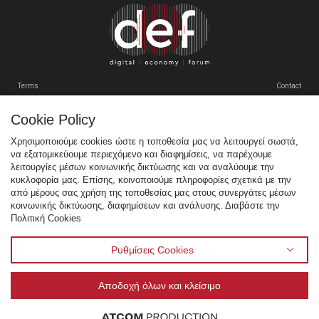
VENUE
ΠΡΟΗΓΟΥΜΕΝΑ ΣΥΝΕΔΡΙΑ
Terms
Contact
GR
EN
Cookie Policy
Tweets by SEPEgr
Χρησιμοποιούμε cookies ώστε η τοποθεσία μας να λειτουργεί σωστά,
να εξατομικεύουμε περιεχόμενο και διαφημίσεις, να παρέχουμε
Sitemap
λειτουργίες μέσων κοινωνικής δικτύωσης και να αναλύουμε την
κυκλοφορία μας. Επίσης, κοινοποιούμε πληροφορίες σχετικά με την
Χορηγοί
από μέρους σας χρήση της τοποθεσίας μας στους συνεργάτες μέσων
κοινωνικής δικτύωσης, διαφημίσεων και ανάλυσης. Διαβάστε την
Multimedia
Πολιτική Cookies
Venue
Προηγούμενα Συνέδρια
Ρυθμίσεις Cookies
Αποδοχή όλων και κλείσιμο
© 1995 - 2026 Σύνδεσμος Επιχειρήσεων Πληροφορικής & Επικοινωνιών Ελλάδας - ΣΕΠΕ