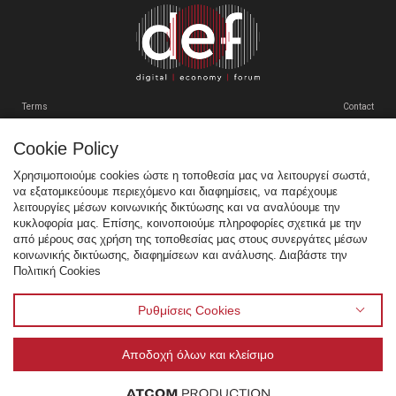
VENUE
ΠΡΟΗΓΟΥΜΕΝΑ ΣΥΝΕΔΡΙΑ
Terms
Contact
GR
EN
Cookie Policy
Tweets by SEPEgr
Χρησιμοποιούμε cookies ώστε η τοποθεσία μας να λειτουργεί σωστά,
να εξατομικεύουμε περιεχόμενο και διαφημίσεις, να παρέχουμε
Sitemap
λειτουργίες μέσων κοινωνικής δικτύωσης και να αναλύουμε την
κυκλοφορία μας. Επίσης, κοινοποιούμε πληροφορίες σχετικά με την
Χορηγοί
από μέρους σας χρήση της τοποθεσίας μας στους συνεργάτες μέσων
κοινωνικής δικτύωσης, διαφημίσεων και ανάλυσης. Διαβάστε την
Multimedia
Πολιτική Cookies
Venue
Προηγούμενα Συνέδρια
Ρυθμίσεις Cookies
Αποδοχή όλων και κλείσιμο
© 1995 - 2026 Σύνδεσμος Επιχειρήσεων Πληροφορικής & Επικοινωνιών Ελλάδας - ΣΕΠΕ