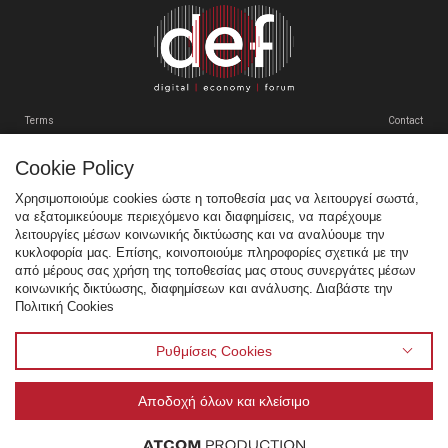
VENUE
ΠΡΟΗΓΟΥΜΕΝΑ ΣΥΝΕΔΡΙΑ
Terms
Contact
GR
EN
Cookie Policy
Tweets by SEPEgr
Χρησιμοποιούμε cookies ώστε η τοποθεσία μας να λειτουργεί σωστά,
να εξατομικεύουμε περιεχόμενο και διαφημίσεις, να παρέχουμε
Sitemap
λειτουργίες μέσων κοινωνικής δικτύωσης και να αναλύουμε την
κυκλοφορία μας. Επίσης, κοινοποιούμε πληροφορίες σχετικά με την
Χορηγοί
από μέρους σας χρήση της τοποθεσίας μας στους συνεργάτες μέσων
κοινωνικής δικτύωσης, διαφημίσεων και ανάλυσης. Διαβάστε την
Multimedia
Πολιτική Cookies
Venue
Προηγούμενα Συνέδρια
Ρυθμίσεις Cookies
Αποδοχή όλων και κλείσιμο
© 1995 - 2026 Σύνδεσμος Επιχειρήσεων Πληροφορικής & Επικοινωνιών Ελλάδας - ΣΕΠΕ