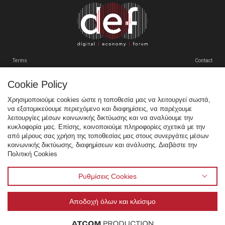
VENUE
ΠΡΟΗΓΟΥΜΕΝΑ ΣΥΝΕΔΡΙΑ
Terms
Contact
GR
EN
Cookie Policy
Tweets by SEPEgr
Χρησιμοποιούμε cookies ώστε η τοποθεσία μας να λειτουργεί σωστά,
να εξατομικεύουμε περιεχόμενο και διαφημίσεις, να παρέχουμε
Sitemap
λειτουργίες μέσων κοινωνικής δικτύωσης και να αναλύουμε την
κυκλοφορία μας. Επίσης, κοινοποιούμε πληροφορίες σχετικά με την
Χορηγοί
από μέρους σας χρήση της τοποθεσίας μας στους συνεργάτες μέσων
κοινωνικής δικτύωσης, διαφημίσεων και ανάλυσης. Διαβάστε την
Multimedia
Πολιτική Cookies
Venue
Προηγούμενα Συνέδρια
Ρυθμίσεις Cookies
Αποδοχή όλων και κλείσιμο
© 1995 - 2026 Σύνδεσμος Επιχειρήσεων Πληροφορικής & Επικοινωνιών Ελλάδας - ΣΕΠΕ