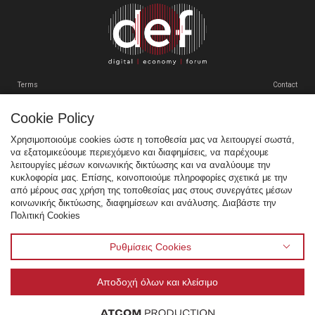
VENUE
ΠΡΟΗΓΟΥΜΕΝΑ ΣΥΝΕΔΡΙΑ
Terms
Contact
GR
EN
Cookie Policy
Tweets by SEPEgr
Χρησιμοποιούμε cookies ώστε η τοποθεσία μας να λειτουργεί σωστά,
να εξατομικεύουμε περιεχόμενο και διαφημίσεις, να παρέχουμε
Sitemap
λειτουργίες μέσων κοινωνικής δικτύωσης και να αναλύουμε την
κυκλοφορία μας. Επίσης, κοινοποιούμε πληροφορίες σχετικά με την
Χορηγοί
από μέρους σας χρήση της τοποθεσίας μας στους συνεργάτες μέσων
κοινωνικής δικτύωσης, διαφημίσεων και ανάλυσης. Διαβάστε την
Multimedia
Πολιτική Cookies
Venue
Προηγούμενα Συνέδρια
Ρυθμίσεις Cookies
Αποδοχή όλων και κλείσιμο
© 1995 - 2026 Σύνδεσμος Επιχειρήσεων Πληροφορικής & Επικοινωνιών Ελλάδας - ΣΕΠΕ