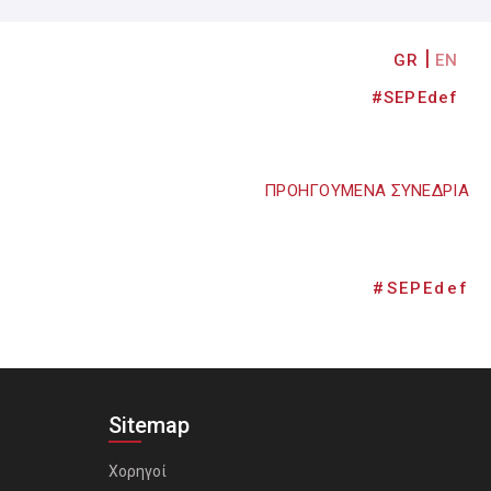
GR
EN
#SEPEdef
ΠΡΟΗΓΟΥΜΕΝΑ ΣΥΝΕΔΡΙΑ
#SEPEdef
Sitemap
Χορηγοί