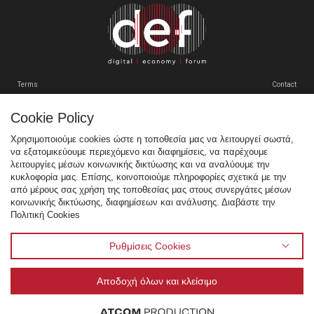
VENUE
ΠΡΟΗΓΟΥΜΕΝΑ ΣΥΝΕΔΡΙΑ
Terms
Contact
GR
EN
Cookie Policy
Tweets by SEPEgr
Χρησιμοποιούμε cookies ώστε η τοποθεσία μας να λειτουργεί σωστά,
να εξατομικεύουμε περιεχόμενο και διαφημίσεις, να παρέχουμε
Sitemap
λειτουργίες μέσων κοινωνικής δικτύωσης και να αναλύουμε την
κυκλοφορία μας. Επίσης, κοινοποιούμε πληροφορίες σχετικά με την
Χορηγοί
από μέρους σας χρήση της τοποθεσίας μας στους συνεργάτες μέσων
κοινωνικής δικτύωσης, διαφημίσεων και ανάλυσης. Διαβάστε την
Multimedia
Πολιτική Cookies
Venue
Προηγούμενα Συνέδρια
Ρυθμίσεις Cookies
Αποδοχή όλων και κλείσιμο
© 1995 - 2026 Σύνδεσμος Επιχειρήσεων Πληροφορικής & Επικοινωνιών Ελλάδας - ΣΕΠΕ