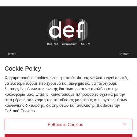
MULTIMEDIA
VENUE
ΠΡΟΗΓΟΥΜΕΝΑ ΣΥΝΕΔΡΙΑ
GR
EN
Terms
Contact
Cookie Policy
Tweets by SEPEgr
Χρησιμοποιούμε cookies ώστε η τοποθεσία μας να λειτουργεί σωστά,
να εξατομικεύουμε περιεχόμενο και διαφημίσεις, να παρέχουμε
Sitemap
λειτουργίες μέσων κοινωνικής δικτύωσης και να αναλύουμε την
κυκλοφορία μας. Επίσης, κοινοποιούμε πληροφορίες σχετικά με την
Χορηγοί
από μέρους σας χρήση της τοποθεσίας μας στους συνεργάτες μέσων
κοινωνικής δικτύωσης, διαφημίσεων και ανάλυσης. Διαβάστε την
Multimedia
Πολιτική Cookies
Venue
Προηγούμενα Συνέδρια
Ρυθμίσεις Cookies