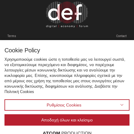
VENUE
ΠΡΟΗΓΟΥΜΕΝΑ ΣΥΝΕΔΡΙΑ
Terms
Contact
GR
EN
Cookie Policy
Tweets by SEPEgr
Χρησιμοποιούμε cookies ώστε η τοποθεσία μας να λειτουργεί σωστά,
να εξατομικεύουμε περιεχόμενο και διαφημίσεις, να παρέχουμε
Sitemap
λειτουργίες μέσων κοινωνικής δικτύωσης και να αναλύουμε την
κυκλοφορία μας. Επίσης, κοινοποιούμε πληροφορίες σχετικά με την
Χορηγοί
από μέρους σας χρήση της τοποθεσίας μας στους συνεργάτες μέσων
κοινωνικής δικτύωσης, διαφημίσεων και ανάλυσης. Διαβάστε την
Multimedia
Πολιτική Cookies
Venue
Προηγούμενα Συνέδρια
Ρυθμίσεις Cookies
Αποδοχή όλων και κλείσιμο
© 1995 - 2026 Σύνδεσμος Επιχειρήσεων Πληροφορικής & Επικοινωνιών Ελλάδας - ΣΕΠΕ