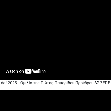
def 2025 - Ομιλία της Γιώτας Παπαρίδου Προέδρου ΔΣ ΣΕΠΕ