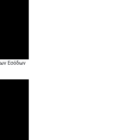
σίων Εσόδων