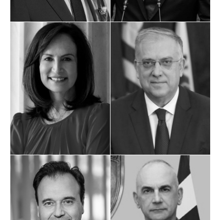
Υπεύθυνη Πολιτικού Σχεδιασμού ΠΑΣΟΚ
Υπουργός Ανάπτυξης
ΚΙΝΑΛ και πρώην Επίτροπος της ΕΕ
Thomas Jensen
Κυριάκος Πιερρακάκης
Non-Executive Director & Former
Υπουργός Εθνικής Οικονομίας
CEO of Milestone Systems
και Οικονομικών
Βιογραφικό
Βιογραφικό
Στρατηγός Δημήτριος Χούπης
Δημήτρης Παπαστεργίου
Αρχηγός Γενικού Επιτελείου Εθνικής
Υπουργός Ψηφιακής Διακυβέρνησης
Άμυνας (ΓΕΕΘΑ)
Άννα Διαμαντοπούλου
Τάκης Θεοδωρικάκος
Υπεύθυνη Πολιτικού
Υπουργός Ανάπτυξης
Σχεδιασμού ΠΑΣΟΚ ΚΙΝΑΛ και
πρώην Επίτροπος της ΕΕ