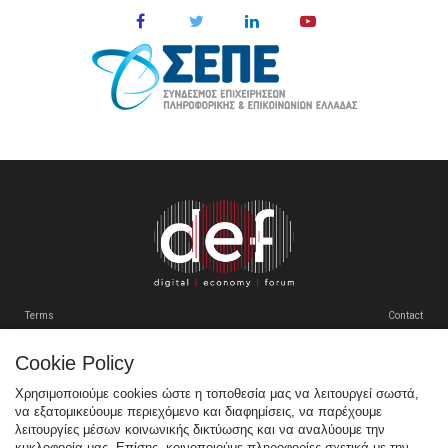
Terms
Contact
Cookie Policy
Tweets by SEPEgr
Χρησιμοποιούμε cookies ώστε η τοποθεσία μας να λειτουργεί σωστά,
να εξατομικεύουμε περιεχόμενο και διαφημίσεις, να παρέχουμε
Sitemap
λειτουργίες μέσων κοινωνικής δικτύωσης και να αναλύουμε την
κυκλοφορία μας. Επίσης, κοινοποιούμε πληροφορίες σχετικά με την